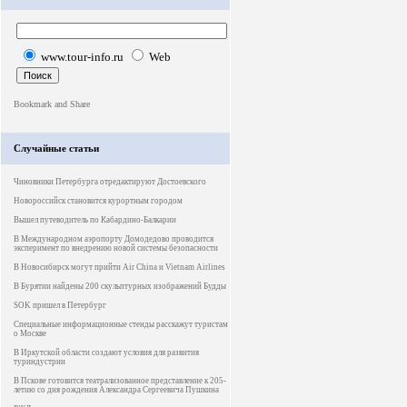
www.tour-info.ru
Web
Случайные статьи
Чиновники Петербурга отредактируют Достоевского
Новороссийск становится курортным городом
Вышел путеводитель по Кабардино-Балкарии
В Международном аэропорту Домодедово проводится
эксперимент по внедрению новой системы безопасности
В Новосибирск могут прийти Air China и Vietnam Airlines
В Бурятии найдены 200 скульптурных изображений Будды
SOK пришел в Петербург
Специальные информационные стенды расскажут туристам
о Москве
В Иркутской области создают условия для развития
туриндустрии
В Пскове готовится театрализованное представление к 205-
летию со дня рождения Александра Сергеевича Пушкина