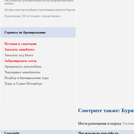
РЖД назначит дополнительные поезда на время школьных
каникул
Москва станет крупнейшим горнолыжным центром Европы
Подмосковье. 200 лет усадьбе «Архангельское»
Сервисы по бронированию
Путевки в санатории
Заказать авиабилет
Заказать ж/д билет
Забронировать отель
Арендовать автомобиль
Чартерные авиабилеты
Подбор и бронирование тура
Туры в Санкт-Петербург
Смотрите также: Буря
Места размещения и отдыха:
Гостин
Copyright
Что искали на tour-info.ru