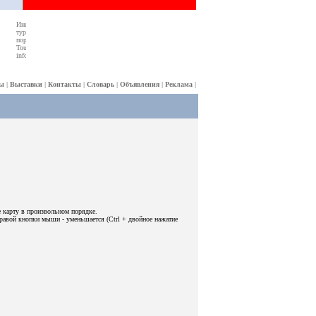
ы
|
Выставки
|
Контакты
|
Словарь
|
Объявления
|
Реклама
|
е карту в произвольном порядке.
авой кнопки мыши - уменьшается (Ctrl + двойное нажатие