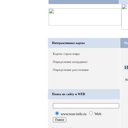
Интерактивные карты
Ин
Карты стран мира
Определение координат
И
Определение расстояния
На
Поиск по сайту и WEB
www.tour-info.ru
Web