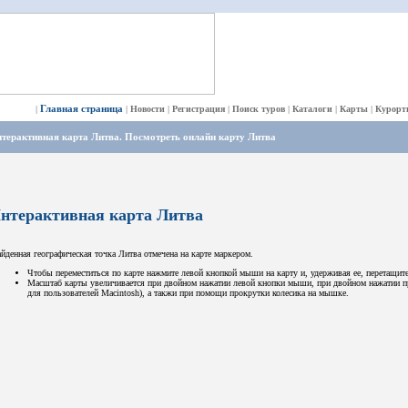
Главная страница
|
|
Новости
|
Регистрация
|
Поиск туров
|
Каталоги
|
Карты
|
Курорт
терактивная карта Литва. Посмотреть онлайн карту Литва
нтерактивная карта Литва
йденная географическая точка Литва отмечена на карте маркером.
Чтобы переместиться по карте нажмите левой кнопкой мыши на карту и, удерживая ее, перетащит
Масштаб карты увеличивается при двойном нажатии левой кнопки мыши, при двойном нажатии пр
для пользователей Macintosh), а такжи при помощи прокрутки колесика на мышке.