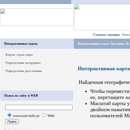
Главная страница
|
|
Ново
Интерактивные карты
Интерактивная карта Франция. По
Карты стран мира
Определение координат
Интерактивная карт
Определение расстояния
Найденная географиче
Чтобы переместит
Поиск по сайту и WEB
ее, перетащите к
Масштаб карты у
двойном нажатии
пользователей Ma
www.tour-info.ru
Web