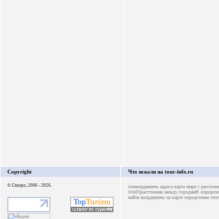
Copyright
Что искали на tour-info.ru
© Спаэро, 2006 - 2026.
геокоординаты адреса
карта мира с рассто
title[!(расстояния между городамB
определе
найти координаты на карте
определение гео