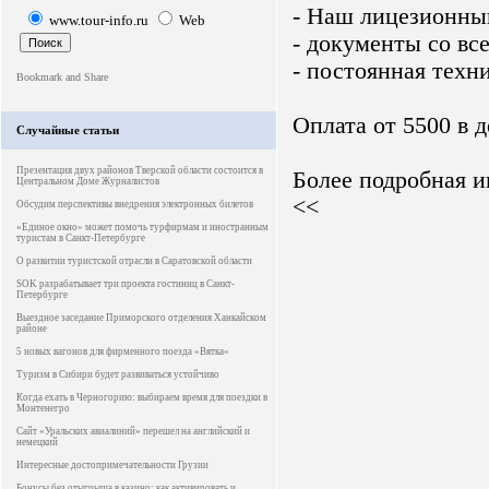
- Наш лицезионны
www.tour-info.ru
Web
- документы со вс
- постоянная техн
Оплата от 5500 в 
Случайные статьи
Презентация двух районов Тверской области состоится в
Более подробная и
Центральном Доме Журналистов
<<
Обсудим перспективы внедрения электронных билетов
«Единое окно» может помочь турфирмам и иностранным
туристам в Санкт-Петербурге
О развитии туристской отрасли в Саратовской области
SOK разрабатывает три проекта гостиниц в Санкт-
Петербурге
Выездное заседание Приморского отделения Ханкайском
районе
5 новых вагонов для фирменного поезда «Вятка»
Туризм в Сибири будет развиваться устойчиво
Когда ехать в Черногорию: выбираем время для поездки в
Монтенегро
Сайт «Уральских авиалиний» перешел на английский и
немецкий
Интересные достопримечательности Грузии
Бонусы без отыгрыша в казино: как активировать и