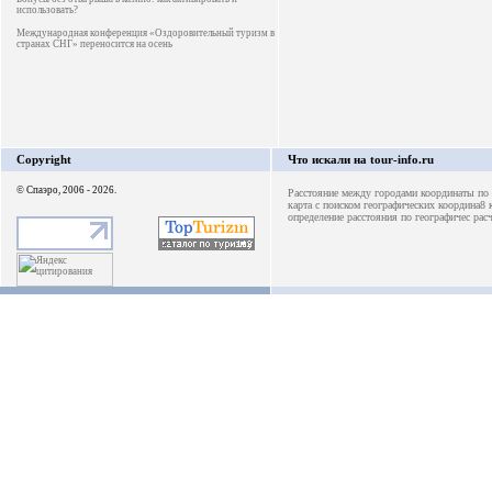
использовать?
Международная конференция «Оздоровительный туризм в
странах СНГ» переносится на осень
Copyright
Что искали на tour-info.ru
© Спаэро, 2006 - 2026.
Расстояние между городами
координаты по 
карта с поиском географических координа8
определение расстояния по географичес
рас