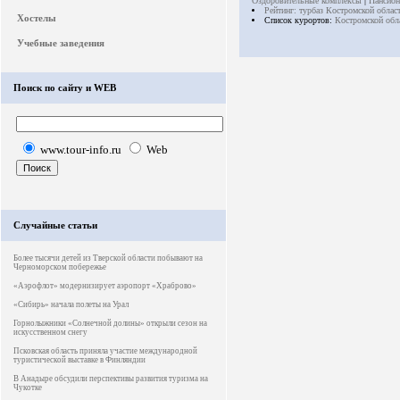
Оздоровительные комплексы
|
Пансион
Рейтинг: турбаз Костромской облас
Хостелы
Список курортов:
Костромской обл
Учебные заведения
Поиск по сайту и WEB
www.tour-info.ru
Web
Случайные статьи
Более тысячи детей из Тверской области побывают на
Черноморском побережье
«Аэрофлот» модернизирует аэропорт «Храброво»
«Сибирь» начала полеты на Урал
Горнолыжники «Солнечной долины» открыли сезон на
искусственном снегу
Псковская область приняла участие международной
туристической выставке в Финляндии
В Анадыре обсудили перспективы развития туризма на
Чукотке