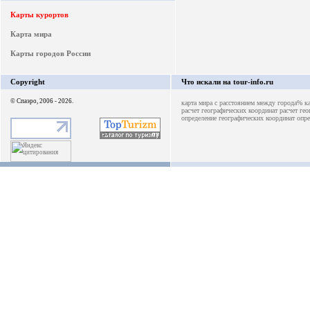
Карты курортов
Карта мира
Карты городов России
Copyright
Что искали на tour-info.ru
© Спаэро, 2006 - 2026.
карта мира с расстоянием между города%
к
расчет географических координат
расчет ге
определение географических координат
опре