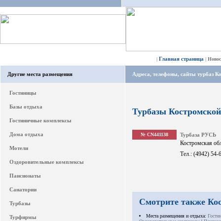
Главная страница
|
|
Ново
Другие места размещения
Адреса, телефоны, сайты турбаз К
Гостиницы
Базы отдыха
Турбазы Костромской
Гостиничные комплексы
Дома отдыха
№ CN441138
Турбаза РУСЬ
Костромская обл
Мотели
Тел.: (4942) 54-
Оздоровительные комплексы
Пансионаты
Санатории
Смотрите также Ко
Турбазы
Места размещения и отдыха:
Гости
Турфирмы