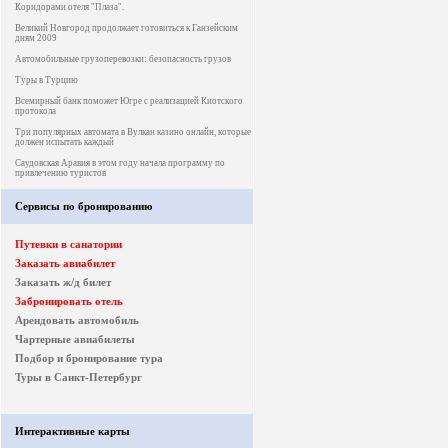
Коридорами отеля "Плаза".
Великий Новгород продолжает готовиться к Ганзейским
дням 2009
Автомобильные грузоперевозки: безопасность грузов
Туры в Турцию
Всемирный банк поможет Югре с реализацией Киотского
протокола
Три популярных автомата в Вулкан казино онлайн, которые
должен испытать каждый
Саудовская Аравия в этом году начала программу по
привлечению туристов
Сервисы по бронированию
Путевки в санатории
Заказать авиабилет
Заказать ж/д билет
Забронировать отель
Арендовать автомобиль
Чартерные авиабилеты
Подбор и бронирование тура
Туры в Санкт-Петербург
Интерактивные карты