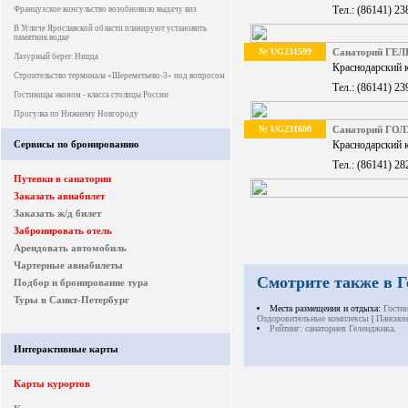
Тел.: (86141) 23
Французское консульство возобновило выдачу виз
В Угличе Ярославской области планируют установить
памятник водке
№ UG231599
Санаторий ГЕ
Лазурный берег. Ницца
Краснодарский к
Строительство терминала «Шереметьево-3» под вопросом
Тел.: (86141) 23
Гостиницы эконом - класса столицы России
Прогулка по Нижнему Новгороду
№ UG231600
Санаторий ГО
Сервисы по бронированию
Краснодарский к
Тел.: (86141) 28
Путевки в санатории
Заказать авиабилет
Заказать ж/д билет
Забронировать отель
Арендовать автомобиль
Чартерные авиабилеты
Смотрите также в 
Подбор и бронирование тура
Туры в Санкт-Петербург
Места размещения и отдыха:
Гости
Оздоровительные комплексы
|
Пансион
Рейтинг: санаториев Геленджика
.
Интерактивные карты
Карты курортов