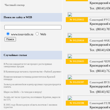
Краснодарский к
Частный сектор
Тел.: (86141) 65
Поиск по сайту и WEB
№ UG231612
Санаторий РУС
Краснодарский к
Тел.: (86141) 70
www.tour-info.ru
Web
№ UG231614
Санаторий ФА
Краснодарский к
Тел.: (86141) 63
Случайные статьи
№ UG231615
Санаторий Ч
В России ожидается тот же процесс роста прямых
Краснодарский к
электронных продаж
Тел.: (86141) 71
В Калининграде началось строительство «Рыбной деревни»
Новая московская гостиница разместится на Красной
площади
№ UG231597
Санаторий ВУ
За въезд на автомобиле в центр крупных городов придется
Краснодарский к
платить
Тел.: (86141) 92
Шарм эль Шейх » За чемодан и вперед!
За пять лет число туристов, посетивших Бурятию, выросло
на 15%
№ UG231598
Санаторий Г
В 2005 году Вологодскую область посетили 1 миллион
Краснодарский к
туристов