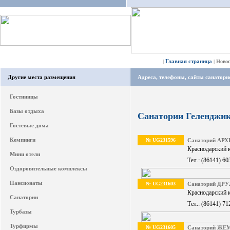
Главная страница
|
|
Ново
Другие места размещения
Адреса, телефоны, сайты санатори
Гостиницы
Базы отдыха
Санатории Геленджи
Гостевые дома
Кемпинги
№ UG231596
Санаторий А
Краснодарский к
Мини отели
Тел.: (86141) 60
Оздоровительные комплексы
Пансионаты
№ UG231603
Санаторий ДР
Краснодарский к
Санатории
Тел.: (86141) 71
Турбазы
Турфирмы
№ UG231605
Санаторий Ж