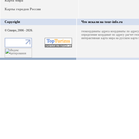
Карта мира
Карты городов России
Copyright
Что искали на tour-info.ru
© Спаэро, 2006 - 2026.
геокоординаты адреса
координаты по адресу
определение координат по адресу
расчет ге
интерактивная карта мира на русском
карта 