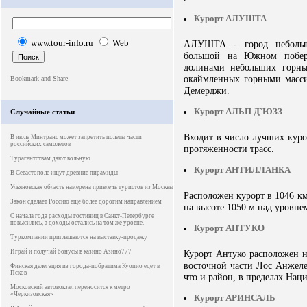
Курорт АЛУШТА
www.tour-info.ru
Web
АЛУШТА - город небольшо
большой на Южном побере
долинами небольших горны
окаймленных горными массив
Демерджи.
Курорт АЛЬП Д`ЮЗЗ
Случайные статьи
Входит в число лучших куро
В июле Минтранс может запретить полеты части
российских самолетов
протяженности трасс.
Турагентствам дают вольную
Курорт АНТИЛЛАНКА
В Севастополе ищут древние пирамиды
Ульяновская область намерена привлечь туристов из Москвы
Расположен курорт в 1046 км
Закон сделает Россию еще более дорогим направлением
на высоте 1050 м над уровне
С начала года расходы гостиниц в Санкт-Петербурге
повысились, а доходы остались на том же уровне.
Курорт АНТУКО
Туркомпании приглашаются на выставку-продажу
Играй и получай бонусы в казино Азино777
Курорт Антуко расположен н
восточной части Лос Анжелес
Финская делегация из города-побратима Куопио едет в
Псков
что и район, в пределах Наци
Московский автовокзал переносится к метро
«Черкизовская»
Курорт АРИНСАЛЬ