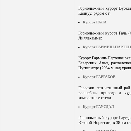
Горнолыжный курорт Вуокатт
Кайнуу, рядом с г.
Курорт ГАЛА
Горнолыжный курорт Гала (
Лиллехаммер.
Курорт ГАРМИШ-ПАРТЕ
Курорт Гармиш-Партенкирхе
Баварских Альп, расположе
Цугшпитце (2964 м над уров
Курорт ГАРРАХОВ
Гаррахов- это истинный рай
волшебная природа и чуд
комфортные отели.
Курорт ГАУСДАЛ
Горнолыжный курорт Гаусдал
Южной Норвегии, в 38 км от 