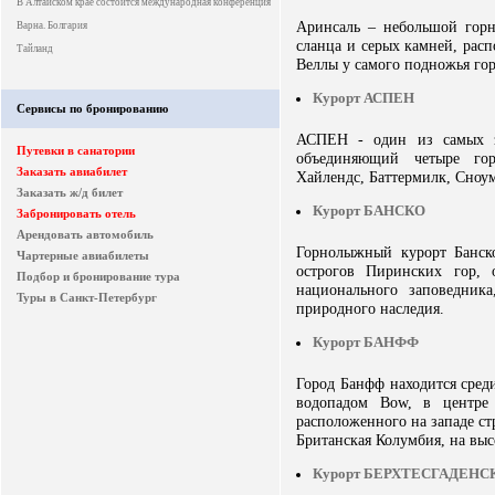
В Алтайском крае состоится международная конференция
Аринсаль – небольшой горн
Варна. Болгария
сланца и серых камней, рас
Тайланд
Веллы у самого подножья гор
Курорт АСПЕН
Сервисы по бронированию
АСПЕН - один из самых з
Путевки в санатории
объединяющий четыре го
Заказать авиабилет
Хайлендс, Баттермилк, Сноум
Заказать ж/д билет
Курорт БАНСКО
Забронировать отель
Арендовать автомобиль
Горнолыжный курорт Банско
Чартерные авиабилеты
острогов Пиринских гор, 
Подбор и бронирование тура
национального заповедни
Туры в Санкт-Петербург
природного наследия.
Курорт БАНФФ
Город Банфф находится среди
водопадом Bow, в центре
расположенного на западе ст
Британская Колумбия, на выс
Курорт БЕРХТЕСГАДЕНС