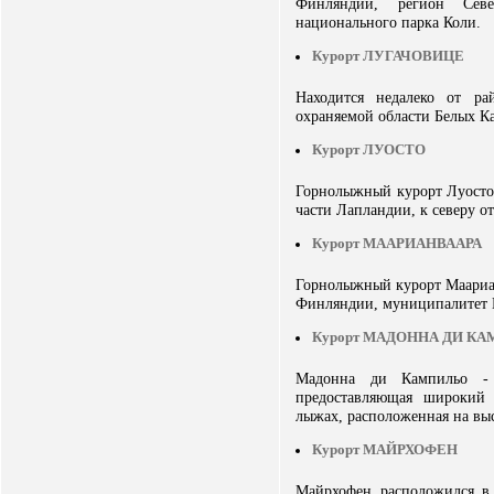
Финляндии, регион Севе
национального парка Коли.
Курорт ЛУГАЧОВИЦЕ
Находится недалеко от р
охраняемой области Белых Ка
Курорт ЛУОСТО
Горнолыжный курорт Луосто,
части Лапландии, к северу о
Курорт МААРИАНВААРА
Горнолыжный курорт Маариан
Финляндии, муниципалитет 
Курорт МАДОННА ДИ К
Мадонна ди Кампильо - 
предоставляющая широкий
лыжах, расположенная на выс
Курорт МАЙРХОФЕН
Майрхофен расположился в 