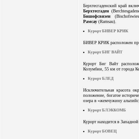
Берхтесгаденский край включ
Берхтесгаден
(Berchtesgaden
Бишофсвизен
(Bischofswie
Рамсау
(Ramsau).
Курорт БИВЕР КРИК
БИВЕР КРИК расположен при
Курорт БИГ ВАЙТ
Курорт Биг Вайт располо
Колумбии, 55 км от города К
Курорт БЛЕД
Исключительная красота ок
положение, богатое историче
озера в «жемчужину альпийск
Курорт БЛЭККОМБ
Курорт находится в Западной
Курорт БОВЕЦ