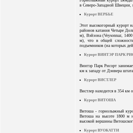
Горнолыжный курорт Вемдал
в Северо-Западной Швеции, 
Курорт ВЕРБЬЕ
Этот высокогорный курорт н
районов катания Четыре Доли
м), Вэйзона (Veysonnaz, 1400
м), что в общей сложности
подъемников (на которых дей
Курорт ВИНТЭР ПАРК Р
Винтэр Парк Рисорт занимае
км к западу от Дэнвера штат
Курорт ВИСТЛЕР
Вистлер находится в 354 км 
Курорт ВИТОША
Витоша - горнолыжный куро
Витоша на высоте 1800 м н
высокой вершины Витошского
Курорт ВУОКАТТИ