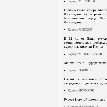
Курорт МЕССИЛЯ
Горнолыжный курорт Месси
Финляндии на территории
близлежащий город Лахт
Финляндии.
Курорт МИСХОР
В 12 км от Ялты, между
семикилометровое побереж
курортные поселки Гаспра и 
Курорт МШЕНЕ-ЛАЗНЕ
Мшене-Лазне – курорт распо
Курорт НАРВИК
Нарвик - небольшой горо
фьордами у подножия гор, р
Курорт НОРКУЭЙ
Курорт Норкуэй находится в
Курорт НУРЕФЬЕЛЬ