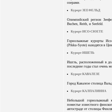
озерами.
Курорт ЗЕЕФЕЛЬД
Олимпийский регион Зеефел
Buchen, Reith, и Seefeld.
Курорт ИСО-СЮЕТЕ
Горнолыжные курорты Исо-
(Pikku-Syote) находятся в Ц
Курорт ИШГЛЬ
Ишгль, расположенный в дол
последние годы стал очень 
Курорт КАВАЛЕЗЕ
Город Кавалезе столица Валь
Курорт КАЛПАЛИННА
Небольшой горнолыжный ку
поместье известного финско
автостраде от столицы Финл