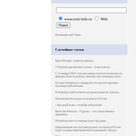
www.tour-info.ru
Web
Случайные статьи
Бары Москвы: тонкости выбора
У Израиля два высоких сезона – осень и весна
С 15 января 2007 года пассажиры получат возможность
выбрать билет в мужское, женское или смешанное купе.
В Санкт-Петербурге планируют построить паромно-
пассажирский комплекс
В Оренбургской области обсудили развитие туризма
Преимущества отдыха на курортах России
«Звездный взлет» отеля Яр в Воронеже
Вячеслав Фетисов: «Туризм — это общественное
движение»
Петербургские гостиницы будут проданы
Национальная сеть трехзвездочных гостиниц в России
будет создана инвестиционной компанией «Нерль»