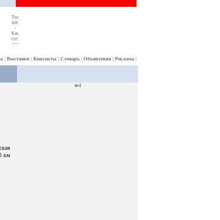
ы
|
Выставки
|
Контакты
|
Словарь
|
Объявления
|
Реклама
|
п»ї
ская
0 км