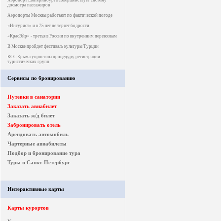
Аэропорт Екатеринбурга совершенствует систему
досмотра пассажиров
Аэропорты Москвы работают по фактической погоде
«Интурист» и в 75 лет не теряет бодрости
«КрасЭйр» - третья в России по внутренним перевозкам
В Москве пройдет фестиваль культуры Турции
КСС Крыма упростила процедуру регистрации
туристических групп
Сервисы по бронированию
Путевки в санатории
Заказать авиабилет
Заказать ж/д билет
Забронировать отель
Арендовать автомобиль
Чартерные авиабилеты
Подбор и бронирование тура
Туры в Санкт-Петербург
Интерактивные карты
Карты курортов