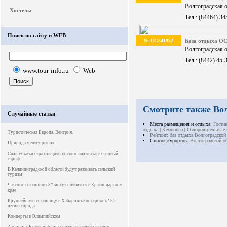
Волгоградская 
Хостелы
Тел.: (84464) 34
Поиск по сайту и WEB
№ UG341952
База отдыха 
Волгоградская о
Тел.: (8442) 45-
www.tour-info.ru
Web
Смотрите также Вол
Случайные статьи
Места размещения и отдыха:
Гости
отдыха
|
Кемпинги
|
Оздоровительные 
Туристическая Европа. Венгрия.
Рейтинг: баз отдыха Волгоградской
Список курортов:
Волгоградской о
Природа меняет рынок
Свои убытки страховщики хотят «заложить» в базовый
тариф
В Калининградской области будут развивать сельский
туризм
Частные гостиницы 3* могут появиться в Краснодарском
крае
Крупнейшую гостиницу в Хабаровске построят к 150-
летию города
Концерты в Олимпийском