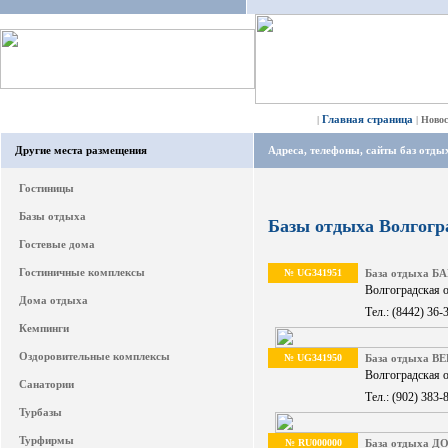
Главная страница
|
|
Ново
Другие места размещения
Адреса, телефоны, сайты баз отды
Гостиницы
Базы отдыха
Базы отдыха Волгогр
Гостевые дома
Гостиничные комплексы
№ UG341951
База отдыха 
Волгоградская о
Дома отдыха
Тел.: (8442) 36-
Кемпинги
Оздоровительные комплексы
№ UG341950
База отдыха 
Волгоградская о
Санатории
Тел.: (902) 383-
Турбазы
Турфирмы
№ RU000000
База отдыха 