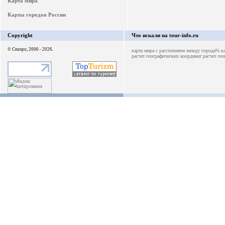
Карта мира
Карты городов России
Copyright
Что искали на tour-info.ru
© Спаэро, 2006 - 2026.
карта мира с расстоянием между города%
к
расчет географических координат
расчет ге