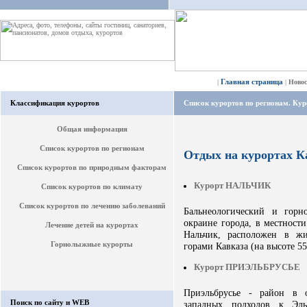
Главная страница
|
|
Ново
Классификация курортов
Список курортов по регионам. Ку
Общая информация
Список курортов по регионам
Отдых на курортах К
Список курортов по природным факторам
Курорт НАЛЬЧИК
Список курортов по климату
Список курортов по лечению заболеваний
Бальнеологический и горн
окраине города, в местност
Лечение детей на курортах
Нальчик, расположен в ж
Горнолыжные курорты
горами Кавказа (на высоте 55
Курорт ПРИЭЛЬБРУСЬЕ
Приэльбрусье - район в о
Поиск по сайту и WEB
западных подходов к Эль