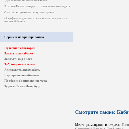
туристической выставке в Финляндии
В столице России планируют открыть новые зоны отдыха
С российских рынков исчезнут иностранцы
«Аэрофлот» подвел итоги деятельности за первые пять
месяцев 2004 года
Сервисы по бронированию
Путевки в санатории
Заказать авиабилет
Заказать ж/д билет
Забронировать отель
Арендовать автомобиль
Чартерные авиабилеты
Подбор и бронирование тура
Туры в Санкт-Петербург
Смотрите также: Каба
Места размещения и отдыха:
Гост