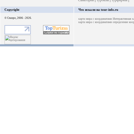
Санатории
|
Турбазы
|
Турфирмы
|
Copyright
Что искали на tour-info.ru
© Спаэро, 2006 - 2026.
карта мира с координатами
Интерактивная к
карта мира с координатами
определение коо