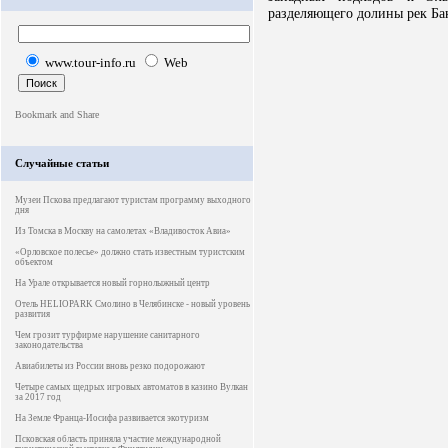
разделяющего долины рек Бак
www.tour-info.ru
Web
Случайные статьи
Музеи Пскова предлагают туристам программу выходного
дня
Из Томска в Москву на самолетах «Владивосток Авиа»
«Орловское полесье» должно стать известным туристским
объектом
На Урале открывается новый горнолыжный центр
Отель HELIOPARK Смолино в Челябинске - новый уровень
развития
Чем грозит турфирме нарушение санитарного
законодательства
Авиабилеты из России вновь резко подорожают
Четыре самых щедрых игровых автоматов в казино Вулкан
за 2017 год
На Земле Франца-Иосифа развивается экотуризм
Псковская область приняла участие международной