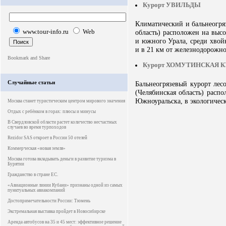
Курорт УВИЛЬДЫ
Климатический и бальнеогря
www.tour-info.ru
Web
область) расположен на высо
и южного Урала, среди хвойн
и в 21 км от железнодорожно
Курорт ХОМУТИНСКАЯ 
Случайные статьи
Бальнеогрязевый курорт лес
(Челябинская область) распо
Южноуральска, в экологическ
Москва станет туристическим центром мирового значения
Отдых с ребёнком в горах: плюсы и минусы
В Свердловской области растет количество несчастных
случаев во время турпоходов
Rezidor SAS откроет в России 50 отелей
Коммерческая «новая земля»
Москва готова вкладывать деньги в развитие туризма в
Бурятии
Гражданство в стране ЕС.
«Авиационные линии Кубани» признаны одной из самых
пунктуальных авиакомпаний
Достопримечательности России: Тюмень
Экстремальная выставка пройдет в Новосибирске
Аренда автобусов на 35 и 45 мест: эффективное решение