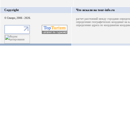
Copyright
Что искали на tour-info.ru
© Спаэро, 2006 - 2026.
расчет расстояний между городами
определ
определение географических координат на к
определение адреса по координатам
координ