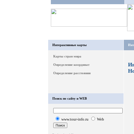
Интерактивные карты
Инт
Карты стран мира
Ин
Определение координат
Но
Определение расстояния
Поиск по сайту и WEB
www.tour-info.ru
Web