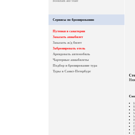
Сервисы по бронированию
Путевки в санатории
Заказать авиабилет
Заказать ж/д билет
Забронировать отель
Арендовать автомобиль
Чартерные авиабилеты
Подбор и бронирование тура
Туры в Санкт-Петербург
Сто
Ниж
Смо
Б
К
К
М
М
Н
О
П
П
С