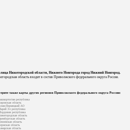
лица Нижегородской области, Нижнего Новгорода город Нижний Новгород.
егородская область входит в состав Приволжского федерального округа России.
трите также карты других регионов Приволжского федерального округа России:
ашкортостан республика
ировская область
оми-Пермяцкий АО
арий Эл республика
ордовия республика
ижегородская область
ренбургская область
ензенская область
ермская область
амарская область