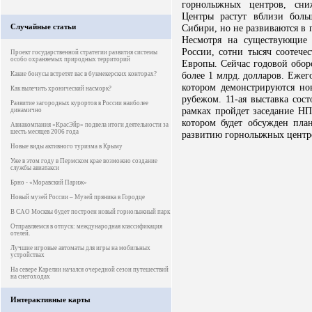
горнолыжных центров, сни
Центры растут вблизи боль
Случайные статьи
Сибири, но не развиваются в 
Несмотря на существующие 
России, сотни тысяч соотеч
Проект государственной стратегии развития системы
особо охраняемых природных территорий
Европы. Сейчас годовой обор
более 1 млрд. долларов. Еже
Какие бонусы встретят вас в букмекерских конторах?
котором демонстрируются но
Как вылечить хронический насморк?
рубежом. 11-ая выставка сос
Развитие загородных курортов в России наиболее
рамках пройдет заседание Н
динамично
котором будет обсужден пла
Авиакомпания «КрасЭйр» подвела итоги деятельности за
шесть месяцев 2006 года
развитию горнолыжных центро
Новые виды активного туризма в Крыму
Уже в этом году в Пермском крае возможно создание
службы авиатакси
Брно - «Моравский Париж»
Новый музей России – Музей пряника в Городце
В САО Москвы будет построен новый горнолыжный парк
Отправляемся в отпуск: международная классификация
отелей.
Лучшие игровые автоматы для игры на мобильных
устройствах
На севере Карелии начался очередной сезон путешествий
на снегоходах
Интерактивные карты