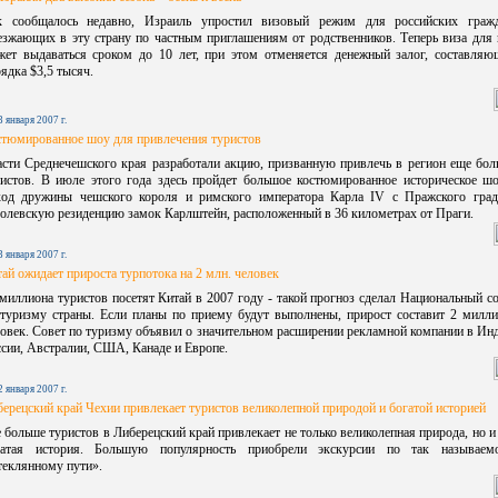
к сообщалось недавно, Израиль упростил визовый режим для российских гражд
езжающих в эту страну по частным приглашениям от родственников. Теперь виза для 
жет выдаваться сроком до 10 лет, при этом отменяется денежный залог, составляю
ядка $3,5 тысяч.
3 января 2007 г.
стюмированное шоу для привлечения туристов
асти Среднечешского края разработали акцию, призванную привлечь в регион еще бол
ристов. В июле этого года здесь пройдет большое костюмированное историческое шо
ход дружины чешского короля и римского императора Карла IV с Пражского град
олевскую резиденцию замок Карлштейн, расположенный в 36 километрах от Праги.
3 января 2007 г.
ай ожидает прироста турпотока на 2 млн. человек
миллиона туристов посетят Китай в 2007 году - такой прогноз сделал Национальный с
 туризму страны. Если планы по приему будут выполнены, прирост составит 2 милли
овек. Совет по туризму объявил о значительном расширении рекламной компании в Ин
сии, Австралии, США, Канаде и Европе.
2 января 2007 г.
ерецский край Чехии привлекает туристов великолепной природой и богатой историей
 больше туристов в Либерецский край привлекает не только великолепная природа, но и
гатая история. Большую популярность приобрели экскурсии по так называем
теклянному пути».