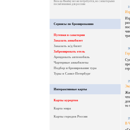
Виза на Ямайку все же потребуется, но с некоторыми
послаблениями для россиян
3
Из
Из
ра
Сервисы по бронированию
по
чин
Путевки в санатории
тра
Заказать авиабилет
Заказать ж/д билет
3
Забронировать отель
Гер
Арендовать автомобиль
Су
Чартерные авиабилеты
пре
Подбор и бронирование тура
гер
Туры в Санкт-Петербург
2
Эко
Интерактивные карты
Жит
чт
Карты курортов
дох
то 
Карта мира
Карты городов России
2
B 
«Гл