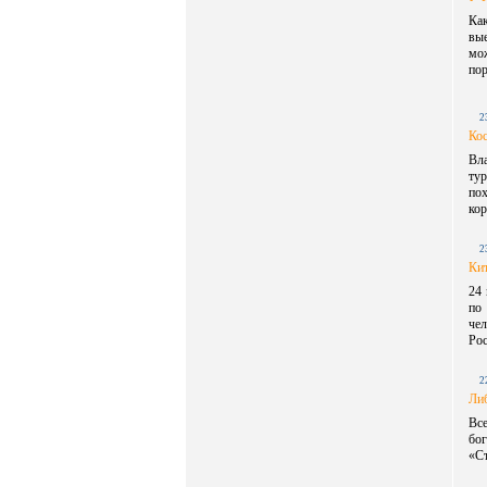
Ка
вы
мо
пор
2
Ко
Вл
ту
по
кор
2
Кит
24 
по
чел
Рос
2
Либ
Все
бо
«С