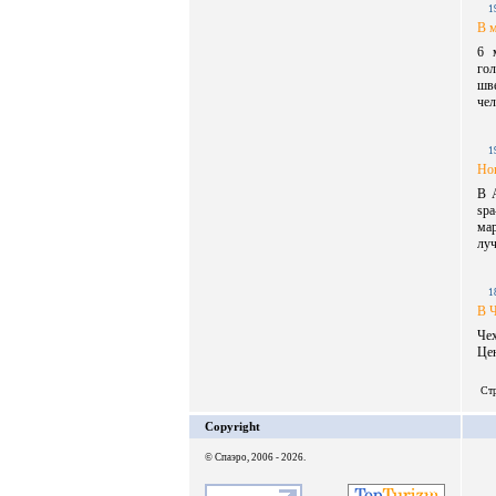
1
В м
6 
гол
шве
чел
1
Нов
В А
sp
мар
луч
1
В Ч
Чех
Це
Стр
Copyright
© Спаэро, 2006 - 2026.