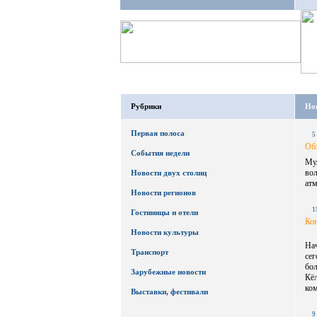
Рубрики
Нов
Первая полоса
5
Об
События недели
Му
во
Новости двух столиц
атм
Новости регионов
1
Гостиницы и отели
Ко
Новости культуры
На
Транспорт
се
бол
Зарубежные новости
Кё
ком
Выставки, фестивали
9