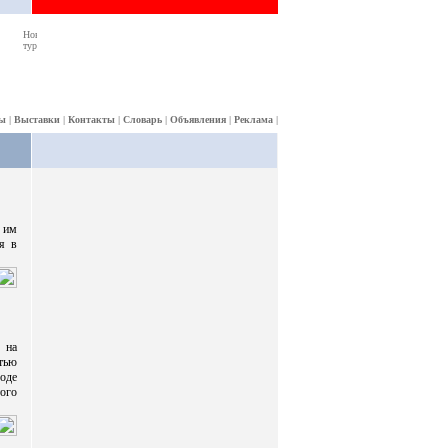
ы
|
Выставки
|
Контакты
|
Словарь
|
Объявления
|
Реклама
|
 им
я в
 на
тью
роде
ого