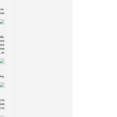
вля.
оих
айв,
 чем
ьное
тим
, по
ина,
еть
нии
всех