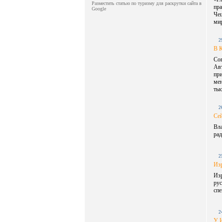
Разместить статью по туризму для раскрутки сайта в
пр
Google
Че
мир
2
В 
Со
Ав
при
мен
тыс
2
Сей
Вла
рад
2
Изр
Из
рус
спе
2
У И