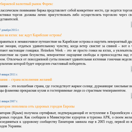
ебиржевой валютный рынок Форекс
лассическом понимании биржа представляет собой конкретное место, где ведется торго
астники торгов должны лично присутствовать либо осуществлять торговлю через св
дставителей.
7 декабря 2015 г.
ки на яхтах: вас ждут Карибские острова!
равиться в ненавязчивое путешествие на Карибские острова и ощутить невероятный др
ие эмоции, отдаться удивительному чувству, когда ветер свистит за спиной – вот о
тают настоящие гонщики. Heineken Week – это не просто гонки на яхтах, а увлекател
тешествие на грани безумства, невероятное ощущение свободы и превосходства над э
ом. Отвлечься от повседневной суеты поможет удивительная яхтенная гоночная неделя
ультатам которой будет определен счастливый победитель.
9 января 2011 г.
ания – страна исполнения желаний
ания – это волшебная страна, где господствует жаркое солнце, дурманящие хмельные в
цы фламенко прекрасная кухня и гостеприимные люди со страстным темпераментом.
1 января 2007 г.
атория пополнила сеть здоровых городов Европы
патория (Крым) получила сертификат, подтверждающий ее вступление в Европейскую с
оровых городов. Как сообщили в Министерстве курортов и туризма АРК, о своем жела
соединиться к здоровому сообществу Евпатория заявила еще в 2005 году, первой из 
родов Украины.