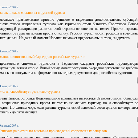
1 января 2007 г.
раиль вложит миллионы в русский туризм
раильское правительство приняло решение о выделении дополнительных субсидий
звитие такого направления туризма как туризм из стран бывшего Советского Союза
следующей репатриации развитие этой отрасли отношения не имеет. Просто израильс
овники от туризма поняли простую истину. Русский турист любит роскошь и возможн
тить деньги. На данный момент Израиль не может предоставить ни того, ни другого.
0 января 2007 г.
мания ставит визовый барьер для российских туристов
щественного снижения турпотока в Германию ожидают российские туроператор
дстоящем летнем сезоне. Виной всему может послужить очередное ужесточение требов
манского консульства к оформлению въездных документов для российских туристов.
9 января 2007 г.
логия способствует развитию туризма
ели Тилоса, островка Додеканезского архипелага на востоке Эгейского моря, обнаруж
о сохранение природных красот не только не мешает туризму, но и способствует ро
одов. По словам мэра, если раньше туристический пляжный сезон длился полтора мес
теперь - до пяти месяцев.
9 января 2007 г.
Чешском раю открыта выставка произведений современных вандалов
упый человек всюду свое имя вставит», – гласит чешская пословица. Свидетельство