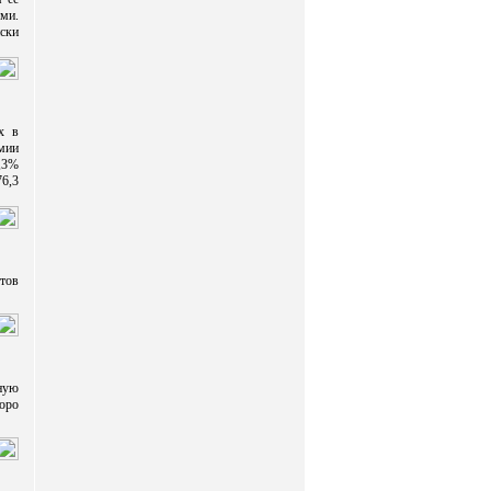
ми.
ски
х в
мии
9,3%
76,3
стов
ную
коро