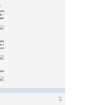
а
оги
ии -
едию
вная
а с
мого
ишел