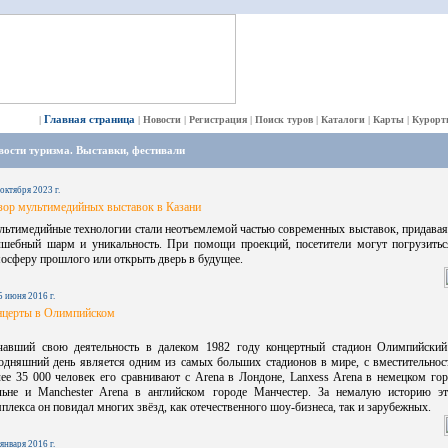
Главная страница
|
|
Новости
|
Регистрация
|
Поиск туров
|
Каталоги
|
Карты
|
Курорт
ости туризма. Выставки, фестивали
 октября 2023 г.
зор мультимедийных выставок в Казани
льтимедийные технологии стали неотъемлемой частью современных выставок, придавая
лшебный шарм и уникальность. При помощи проекций, посетители могут погрузитьс
осферу прошлого или открыть дверь в будущее.
5 июня 2016 г.
нцерты в Олимпийском
чавший свою деятельность в далеком 1982 году концертный стадион Олимпийский
годняшний день является одним из самых больших стадионов в мире, с вместительнос
ее 35 000 человек его сравнивают с Arena в Лондоне, Lanxess Arena в немецком го
льне и Manchester Arena в английском городе Манчестер. За немалую историю эт
плекса он повидал многих звёзд, как отечественного шоу-бизнеса, так и зарубежных.
 января 2016 г.