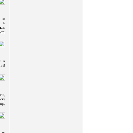
 на
. К
кие
ость
ы в
аний
или,
сту
яца,
м ее