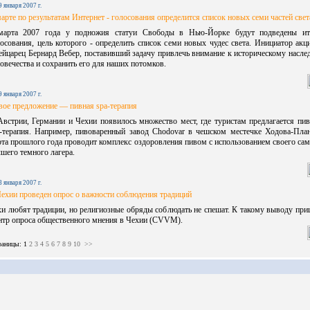
9 января 2007 г.
арте по результатам Интернет - голосования определится список новых семи частей свет
марта 2007 года у подножия статуи Свободы в Нью-Йорке будут подведены ит
осования, цель которого - определить список семи новых чудес света. Инициатор акц
йцарец Бернард Вебер, поставивший задачу привлечь внимание к историческому насл
овечества и сохранить его для наших потомков.
9 января 2007 г.
ое предложение — пивная spa-терапия
встрии, Германии и Чехии появилось множество мест, где туристам предлагается пи
a-терапия. Например, пивоваренный завод Chodovar в чешском местечке Ходова-План
та прошлого года проводит комплекс оздоровления пивом с использованием своего са
шего темного лагера.
8 января 2007 г.
ехии проведен опрос о важности соблюдения традиций
и любят традиции, но религиозные обряды соблюдать не спешат. К такому выводу пр
нтр опроса общественного мнения в Чехии (CVVM).
аницы: 1
2
3
4
5
6
7
8
9
10
>>