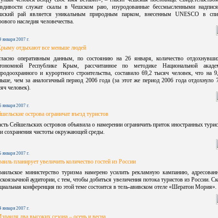
авдивости служат скалы в Чешском раю, изуродованные бессмысленными надпися
шский рай является уникальным природным парком, внесенным UNESCO в спи
ового наследия человечества.
9 января 2007 г.
Крыму отдыхают все меньше людей
гласно оперативным данным, по состоянию на 26 января, количество отдохнувши
тономной Республике Крым, рассчитанное по методике Национальной акаде
родоохранного и курортного строительства, составило 69,2 тысяч человек, что на 
ьше, чем за аналогичный период 2006 года (за этот же период 2006 года отдохнуло 
яч человек).
6 января 2007 г.
шельские острова ограничат въезд туристов
сть Сейшельских островов объявила о намерении ограничить приток иностранных тури
и сохранения чистоты окружающей среды.
5 января 2007 г.
аиль планирует увеличить количество гостей из России
раильское министерство туризма намерено усилить рекламную кампанию, адресован
скоязычной аудитории, с тем, чтобы добиться увеличения потока туристов из России. С
циальная конференция по этой теме состоится в тель-авивском отеле «Шератон Мория».
4 января 2007 г.
зраиля два высоких сезона – осень и весна