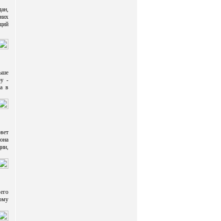
ан,
них
щий
ьше
у -
а в
овет
она
дии,
 его
ому