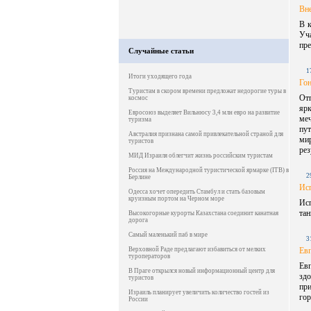
Вн
В к
Уч
пре
Случайные статьи
1
Итоги уходящего года
Гон
Туристам в скором времени предложат недорогие туры в
Отп
космос
ярк
Евросоюз выделяет Вильнюсу 3,4 млн евро на развитие
меч
туризма
пу
Австралия признана самой привлекательной страной для
мир
туристов
рез
МИД Израиля облегчит жизнь российским туристам
Россия на Международной туристической ярмарке (ITB) в
2
Берлине
Исп
Одесса хочет опередить Стамбул и стать базовым
круизным портом на Черном море
Исп
тан
Высокогорные курорты Казахстана соединит канатная
дорога
Самый маленький паб в мире
3
Верховной Раде предлагают избавиться от мелких
Евп
туроператоров
Ев
В Праге открылся новый информационный центр для
зд
туристов
при
Израиль планирует увеличить количество гостей из
го
России