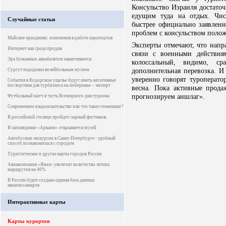
Консульство Израиля достато
едущим туда на отдых. Чис
Случайные статьи
быстрее официально заявленн
проблем с консульством полож
Майские праздники: изменения в работе аэропортов
Эксперты отмечают, что напр
Интернет как среда продаж
связи с военными действи
Эра бумажных авиабилетов заканчивается
колоссальный, видимо, ср
дополнительная перевозка. И 
Сургут порадовал волейбольным музеем
уверенно говорят туроперато
События в Кодорском ущелье будут иметь негативные
последствия для турбизнеса на побережье – эксперт
весна. Пока активные прод
прогнозируем аншлаг».
Футбольный матч в честь Всемирного дня туризма
Современное кладоискательство или что такое геокешинг?
В российской столице пройдет сырный фестиваль
В заповеднике «Аркаим» открывается музей
Автобусные экскурсии в Санкт-Петербурге - удобный
способ познакомиться с городом
Туристические и другие карты городов России
Авиакомпания «Ямал» увеличит количество летних
маршрутов на 40%
В России будет создана единая база данных
авиапассажиров
Интерактивные карты
Карты курортов