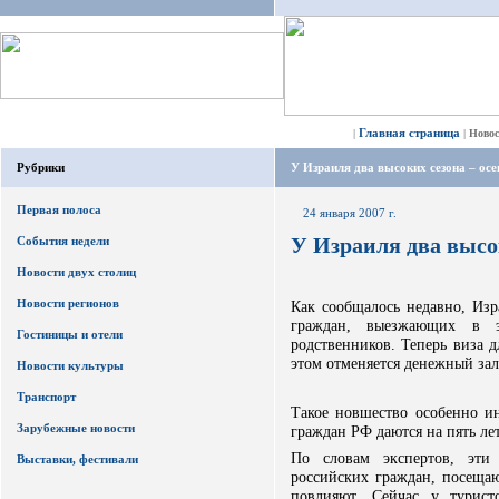
Главная страница
|
|
Ново
Рубрики
У Израиля два высоких сезона – осе
Первая полоса
24 января 2007 г.
У Израиля два высок
События недели
Новости двух столиц
Новости регионов
Как сообщалось недавно, Из
граждан, выезжающих в 
Гостиницы и отели
родственников. Теперь виза д
этом отменяется денежный зал
Новости культуры
Транспорт
Такое новшество особенно ин
Зарубежные новости
граждан РФ даются на пять лет
По словам экспертов, эти 
Выставки, фестивали
российских граждан, посеща
повлияют. Сейчас у турис