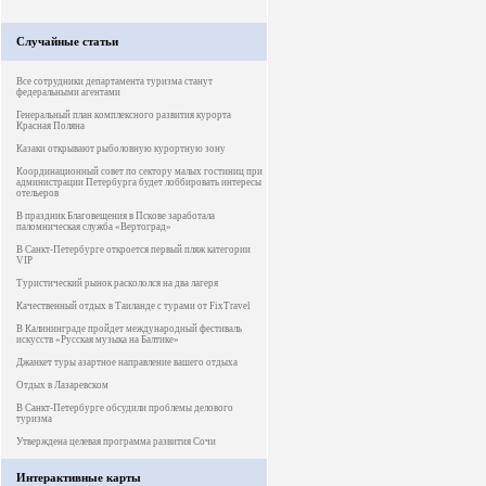
Случайные статьи
Все сотрудники департамента туризма станут
федеральными агентами
Генеральный план комплексного развития курорта
Красная Поляна
Казаки открывают рыболовную курортную зону
Координационный совет по сектору малых гостиниц при
администрации Петербурга будет лоббировать интересы
отельеров
В праздник Благовещения в Пскове заработала
паломническая служба «Вертоград»
В Санкт-Петербурге откроется первый пляж категории
VIP
Туристический рынок раскололся на два лагеря
Качественный отдых в Таиланде с турами от FixTravel
В Калининграде пройдет международный фестиваль
искусств «Русская музыка на Балтике»
Джанкет туры азартное направление вашего отдыха
Отдых в Лазаревском
В Санкт-Петербурге обсудили проблемы делового
туризма
Утверждена целевая программа развития Сочи
Интерактивные карты