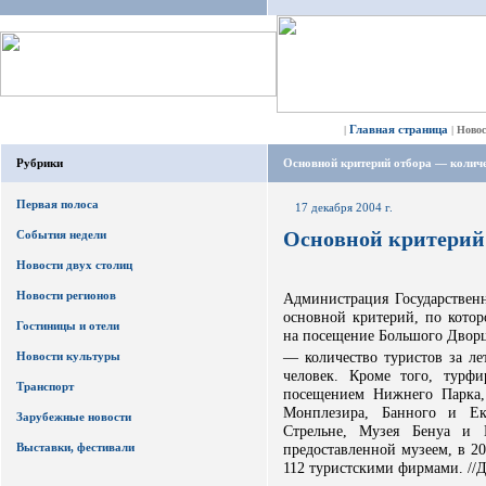
Главная страница
|
|
Ново
Рубрики
Основной критерий отбора — количе
Первая полоса
17 декабря 2004 г.
Основной критерий 
События недели
Новости двух столиц
Новости регионов
Администрация Государственн
основной критерий, по котор
Гостиницы и отели
на посещение Большого Дворц
— количество туристов за ле
Новости культуры
человек. Кроме того, турф
Транспорт
посещением Нижнего Парка,
Монплезира, Банного и Ек
Зарубежные новости
Стрельне, Музея Бенуа и М
Выставки, фестивали
предоставленной музеем, в 2
112 туристскими фирмами. //