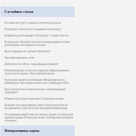
Случайные статьи
Россияне не будут отдыхать летом на курортах
Петербург отказался от создания отеля на воде
Новый морской маршрут Петербург–Таллин–Росток
В аэропорту Внуково началась модернизация системы
регистрации пассажиров и багажа
Куда отправиться с детьми в Витебске?
Как забронировать отель
Действуют ли сейчас старые формы бланков?
В Калининграде состоится открытие информационно-
туристского центра «Королевский замок»
Ростуризм провёл презентацию Международного
Байкальского фестиваля зимних игр «Зимниада 2006»
Как отдохнуть на Азовском море с минимальными
затратами?
ВЗвенигород будет включен в Губернское кольцо
Большая часть выделяемых денег будет потрачена на
продвижение туристических брэндов Калининграда
Координационный совет по сектору малых гостиниц при
администрации Петербурга будет лоббировать интересы
отельеров
Интерактивные карты