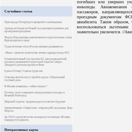
погибших или умерших уча
инвалиды. Авиакомпания «
Случайные статьи
пассажиров, направляющих
проездным документам Ф
авиабилета. Таким образом, 
Пригороды Петербурга превратят в заповедники
воспользоваться льготными
Аренда коттеджа на Новый год идеальное решение для
значительно увеличится. //Ави
проведения праздника
Форум Перспективы девелопмента в туристических зонах
Краснодарского края
Туристические сети в России активно развиваются
«Ямал» увеличит количество летних маршрутов на 40%
Ознакомительный тур проекта ЕС для руководителей
органов управления в туристской отрасли Северо-
Западного региона прошел в Вене
Едем в Оттаву! Советы туристам
Сельские жители могут пройти курсы «Образцовый
гостевой дом»
В Москве появились «чайна-тауны»?
Почему стоит совершить экскурсионную поездку в
Великий Новгород
Мировой туризм: трудная дорога в светлое будущее
Авиакомпания «Северсталь» открыла рейс на родину Деда
Мороза
До 2010 года количество номеров в гостиницах Москвы
планируется удвоить
Интерактивные карты