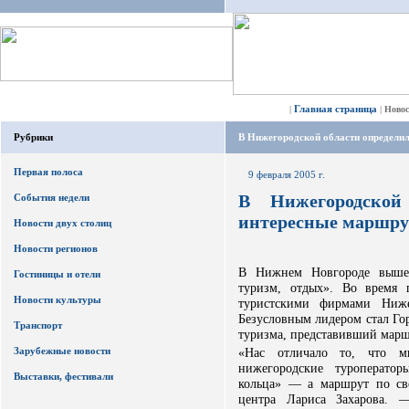
Главная страница
|
|
Ново
Рубрики
В Нижегородской области определи
Первая полоса
9 февраля 2005 г.
В Нижегородской
События недели
интересные маршр
Новости двух столиц
Новости регионов
В Нижнем Новгороде вышел
Гостиницы и отели
туризм, отдых». Во время 
Новости культуры
туристскими фирмами Ниже
Безусловным лидером стал Го
Транспорт
туризма, представивший маршр
Зарубежные новости
«Нас отличало то, что 
нижегородские туроператор
Выставки, фестивали
кольца» — а маршрут по св
центра Лариса Захарова. 