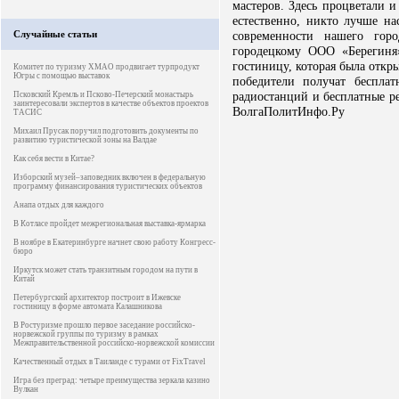
мастеров. Здесь процветали и
естественно, никто лучше на
Случайные статьи
современности нашего гор
городецкому ООО «Берегиня
гостиницу, которая была откр
Комитет по туризму ХМАО продвигает турпродукт
Югры с помощью выставок
победители получат беспла
радиостанций и бесплатные р
Псковский Кремль и Псково-Печерский монастырь
заинтересовали экспертов в качестве объектов проектов
ВолгаПолитИнфо.Ру
ТАСИС
Михаил Прусак поручил подготовить документы по
развитию туристической зоны на Валдае
Как себя вести в Китае?
Изборский музей–заповедник включен в федеральную
программу финансирования туристических объектов
Анапа отдых для каждого
В Котласе пройдет межрегиональная выставка-ярмарка
В ноябре в Екатеринбурге начнет свою работу Конгресс-
бюро
Иркутск может стать транзитным городом на пути в
Китай
Петербургский архитектор построит в Ижевске
гостиницу в форме автомата Калашникова
В Ростуризме прошло первое заседание российско-
норвежской группы по туризму в рамках
Межправительственной российско-норвежской комиссии
Качественный отдых в Таиланде с турами от FixTravel
Игра без преград: четыре преимущества зеркала казино
Вулкан