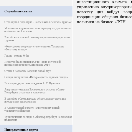
инвестиционного климата.
управлению внутрикорпорат
Случайные статьи
повестку дня войдут вопр
координации общения бизнеса
политики на бизнес. //РТН
Отдохнуть в сыроварне – новое слово в чешском туризме
Московские журналисты сняли передачу о туристических
особенностях Сахалина
Российско-эстонский семинар по развитию природного
туризма
«Жемчужное ожерелье» станет ответом Татарстана
«Золотому кольцу»
Гавана - сердце Кубы
Перестройка гостиниц в Сочи - одно из условий
проведения в городе Олимпиады-2014
Отдых в Карловых Варах на любой вкус
Сибирь выступит на «Интурмаркете» единым стендом
Псков празднует день рождения А. С. Пушкина
Апартамент-отель на Васильевском острове в Санкт-
Петербурге откроется в конце года
В сентябре в Свердловскую область придет еще одна
иностранная авиакомпания
В Архангельской области начнет работу новый
туристический проект
Туристические поездки в Байконур перейдут на легальное
положение
Интерактивные карты