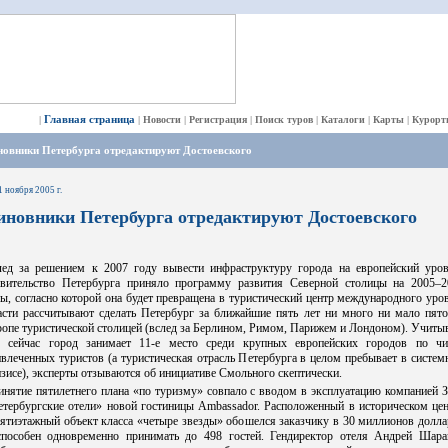
Главная страница
|
|
Новости
|
Регистрация
|
Поиск туров
|
Каталоги
|
Карты
|
Курорт
новники Петербурга отредактируют Достоевского
1 ноября 2005 г.
иновники Петербурга отредактируют Достоевского
лед за решением к 2007 году вывести инфраструктуру города на европейский уров
авительство Петербурга приняло программу развития Северной столицы на 2005–2
ы, согласно которой она будет превращена в туристический центр международного уро
асти рассчитывают сделать Петербург за ближайшие пять лет ни много ни мало пято
опе туристической столицей (вслед за Берлином, Римом, Парижем и Лондоном). Учиты
о сейчас город занимает 11-е место среди крупных европейских городов по чи
влеченных туристов (а туристическая отрасль Петербурга в целом пребывает в систе
зисе), эксперты отзываются об инициативе Смольного скептически.
инятие пятилетнего плана «по туризму» совпало с вводом в эксплуатацию компанией 
етербургские отели» новой гостиницы Ambassador. Расположенный в историческом цен
ятиэтажный объект класса «четыре звезды» обошелся заказчику в 30 миллионов долл
способен одновременно принимать до 498 гостей. Гендиректор отеля Андрей Шара