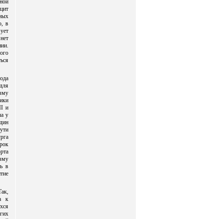
тной
цит
пных
, в
ует
нет
нии.
ого
ться
ода
для
зму
ики
II и
ла у
дин
ути
рга
срок
орта
зму
ь в
итие
ак,
а к
ихся
гих