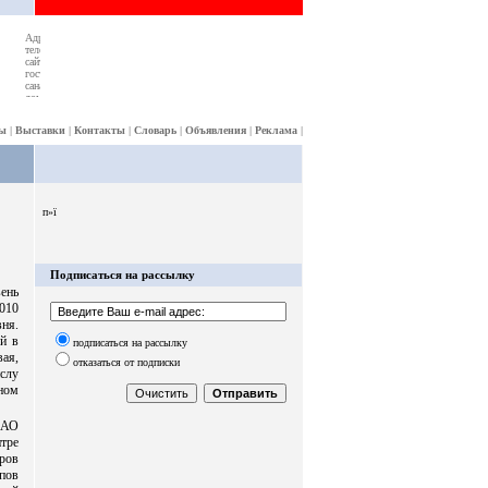
ы
|
Выставки
|
Контакты
|
Словарь
|
Объявления
|
Реклама
|
п»ї
Подписаться на рассылку
ень
010
вня.
й в
подписаться на рассылку
вая,
отказаться от подписки
слу
мном
ЗАО
тре
аров
пов