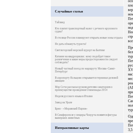
осо
пл
вер
Случайные статьи
но
Пе
Тайланд
ор
под
Кто платит транспортный налог с речного круизного
судна?
Не
стр
В столице России планируют открыть новые зоны отдыха
все
Не дать обмануть туриста!
Пр
Светлогорский морской курорт на Балтике
бе
ту
Катание на квадроциклах: кому подойдет такое
развлечение и какие меры предосторожности следует
Пе
соблюдать?
рус
Новый частный поезд по маршруту Москва–Санкт-
XVI
Петербург
на
В аэропорту Кольцово открывается терминал деловой
не
авиации
ре
Мэр Сочи рассказал руководителям санаториев о
(АГ
преимуществе проведения Олимпиады-2014
при
Пе
Неделя русского языка в Италии
Са
Завод на Урале
пол
Брно - «Моравский Париж»
тур
В Симферополе у пещеры Чокурча появятся фигуры
Од
вымерших животных
пр
Пет
Интерактивные карты
3,