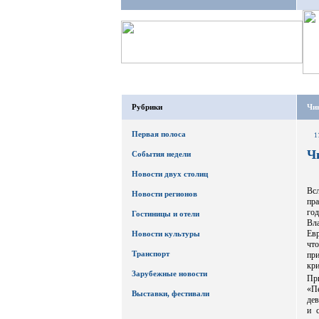
Рубрики
Чи
Первая полоса
1
Ч
События недели
Новости двух столиц
Вс
Новости регионов
пр
год
Гостиницы и отели
Вл
Евр
Новости культуры
чт
Транспорт
при
кри
Зарубежные новости
Пр
«П
Выставки, фестивали
дев
и 