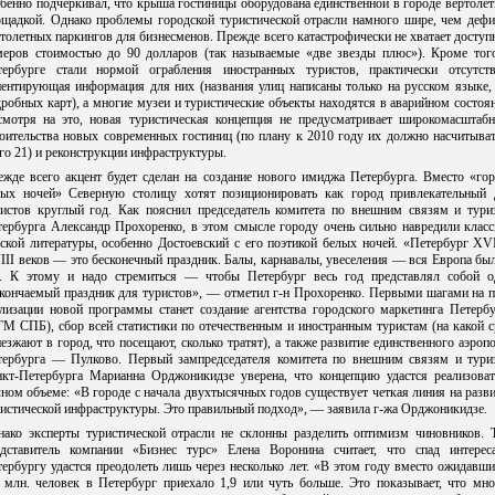
бенно подчеркивал, что крыша гостиницы оборудована единственной в городе вертоле
ощадкой. Однако проблемы городской туристической отрасли намного шире, чем дефи
толетных паркингов для бизнесменов. Прежде всего катастрофически не хватает досту
меров стоимостью до 90 долларов (так называемые «две звезды плюс»). Кроме того
тербурге стали нормой ограбления иностранных туристов, практически отсутств
иентирующая информация для них (названия улиц написаны только на русском языке, 
робных карт), а многие музеи и туристические объекты находятся в аварийном состоя
смотря на это, новая туристическая концепция не предусматривает широкомасштабн
оительства новых современных гостиниц (по плану к 2010 году их должно насчитыва
го 21) и реконструкции инфраструктуры.
ежде всего акцент будет сделан на создание нового имиджа Петербурга. Вместо «гор
лых ночей» Северную столицу хотят позиционировать как город привлекательный 
ристов круглый год. Как пояснил председатель комитета по внешним связям и тури
тербурга Александр Прохоренко, в этом смысле городу очень сильно навредили класс
ской литературы, особенно Достоевский с его поэтикой белых ночей. «Петербург XV
II веков — это бесконечный праздник. Балы, карнавалы, увеселения — вся Европа бы
с. К этому и надо стремиться — чтобы Петербург весь год представлял собой о
скончаемый праздник для туристов», — отметил г-н Прохоренко. Первыми шагами на п
ализации новой программы станет создание агентства городского маркетинга Петербу
М СПБ), сбор всей статистики по отечественным и иностранным туристам (на какой 
езжают в город, что посещают, сколько тратят), а также развитие единственного аэроп
тербурга — Пулково. Первый зампредседателя комитета по внешним связям и тури
нкт-Петербурга Марианна Орджоникидзе уверена, что концепцию удастся реализоват
ном объеме: «В городе с начала двухтысячных годов существует четкая линия на разв
истической инфраструктуры. Это правильный подход», — заявила г-жа Орджоникидзе.
нако эксперты туристической отрасли не склонны разделить оптимизм чиновников. Т
едставитель компании «Бизнес турс» Елена Воронина считает, что спад интерес
ербургу удастся преодолеть лишь через несколько лет. «В этом году вместо ожидавш
5 млн. человек в Петербург приехало 1,9 или чуть больше. Это показывает, что мно