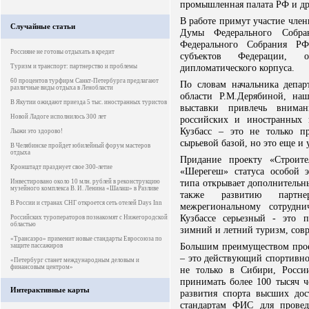
промышленная палата РФ и др
В работе примут участие чле
Случайные статьи
Думы Федерального Собра
Федерального Собрания РФ
Россияне не готовы отдыхать в кредит
субъектов Федерации, о
дипломатического корпуса.
Туризм и транспорт: партнерство и проблемы
60 процентов турфирм Санкт-Петербурга предлагают
По словам начальника депар
различные виды отдыха в Ленобласти
области Р.М.Дерябиной, на
В Якутии ожидают приезда 5 тыс. иностранных туристов
выставки привлечь вниман
Новой Ладоге исполнилось 300 лет
российских и иностранных 
Кузбасс – это не только п
Лыжи это здорово!
сырьевой базой, но это еще и 
В Челябинске пройдет юбилейный форум мастеров
отдыха
Придание проекту «Строител
Кронштадт празднует свое 300-летие
«Шерегеш» статуса особой э
типа открывает дополнительн
Инвестировано около 10 млн. рублей в реконструкцию
музейного комплекса В. И. Ленина «Шалаш» в Разливе
также развитию партн
В России и странах СНГ откроется сеть отелей Days Inn
межрегиональному сотрудни
Кузбассе серьезный - это 
Российских туроператоров познакомят с Нижегородской
областью
зимний и летний туризм, совр
«Трансаэро» применит новые стандарты Евросоюза по
Большим преимуществом проек
защите пассажиров
– это действующий спортивн
«Петербург станет международным деловым и
финансовым центром»
не только в Сибири, Росси
принимать более 100 тысяч ч
Интерактивные карты
развития спорта высших дос
стандартам ФИС для прове