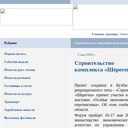
Главная страница
|
|
Ново
Рубрики
Строительство спортивно-развлека
Первая полоса
5 мая 2006 г.
Строительство с
События недели
комплекса «Шерег
Новости двух столиц
Новости регионов
Проект создания в Кузбас
Гостиницы и отели
рекреационного типа - «Строи
Новости культуры
«Шерегеш» примет участие 
выставке «Особые экономич
Транспорт
перспективы». Об этом сооб
области.
Зарубежные новости
Форум пройдет 16-17 мая 2
Выставки, фестивали
министерство экономическ
агентство по управлению 