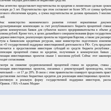
спечение текущей деятельности бюджетные средства.
час агентство предоставляет поручительства по кредитам и лизинговым сделкам сроко
есяцев до 5 лет. Поручительство при этом составляет не более 50% от суммы требуе
огового обеспечения кредита, а сумма поручительства не должна превышать 3 милли
лей.
йчас министерство экономического развития готовит нормативные докумен
едусматривающие компенсацию за счет республиканского бюджета процентной ставки
едитам коммерческих банков для субъектов малого предпринимательства в объеме д
лиона рублей. Кроме того, в целях дальнейшего совершенствования форм государстве
держки инвесторов, реализующих проекты на территории Карелии, а также для расшир
ступа к банковским кредитным ресурсам, наше министерство подготовило изменени
он «О государственной поддержке инвестиционной деятельности в РК». Суть предлож
ключается в предоставлении инвесторам субсидий из средств бюджета республики 
мпенсации процентной ставки по кредитам, полученным в коммерческих банках 
ализации инвестиционных проектов свыше 1 миллиона рублей. Сейчас этот законопро
ходит согласования.
смотря на снижение средневзвешенной процентной ставки по кредитам, ставка 
ализации инвестиционных проектов, связанных с реконструкцией производства, остае
чительной — от 17 до 20%. В связи с этим правительство планирует продолжить прак
едоставления льготных бюджетных кредитов для реализации инвестиционных проектов 
фективную и реальную форму государственной поддержки инвесторов, расска
Юринов. // ИА «Альянс Медиа»