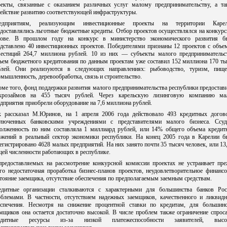
оекты, связанные с оказанием различных услуг малому предпринимательству, а та
ействие развитию соответствующей инфраструктуры.
едприятиям, реализующим инвестиционные проекты на территории Карел
доставлялись льготные бюджетные кредиты. Отбор проектов осуществлялся на конкур
нове. В прошлом году на конкурс в министерство экономического развития б
едставлено 40 инвестиционных проектов. Победителями признаны 12 проектов с объе
вестиций 264,7 миллиона рублей. 10 из них — субъекты малого предпринимательст
ъем бюджетного кредитования по данным проектам уже составил 152 миллиона 170 ты
блей. Они реализуются в следующих направлениях: рыбоводство, туризм, пище
мышленность, деревообработка, связь и строительство.
ме того, фонд поддержки развития малого предпринимательства республики предостав
крозаймов на 455 тысяч рублей. Через карельскую лизинговую компанию ма
дприятия приобрели оборудование на 7,6 миллиона рублей.
к рассказал М.Юринов, на 1 апреля 2006 года действовало 493 кредитных догово
ключенных банковскими учреждениями с представителями малого бизнеса. Ссуд
долженность по ним составляла 1 миллиард рублей, или 14% общего объема кредит
ожений в реальный сектор экономики республики. На конец 2005 года в Карелии б
егистрировано 4628 малых предприятий. На них занято почти 35 тысяч человек, или 1
ей численности работающих в республике.
предоставляемых на рассмотрение конкурсной комиссии проектах не устраивает пре
го недостаточная проработка бизнес-планов проектов, неудовлетворительное финанс
тояние заемщика, отсутствие обеспечения по предполагаемым заемным средствам.
едитные организации сталкиваются с характерными для большинства банков Рос
облемами. В частности, отсутствием надежных заемщиков, качественного и ликвидн
еспечения. Несмотря на снижение процентной ставки по кредитам, для большинс
мщиков она остается достаточно высокой. В числе проблем также ограничение спрос
едитные ресурсы из-за низкой платежеспособности заявителей, высо