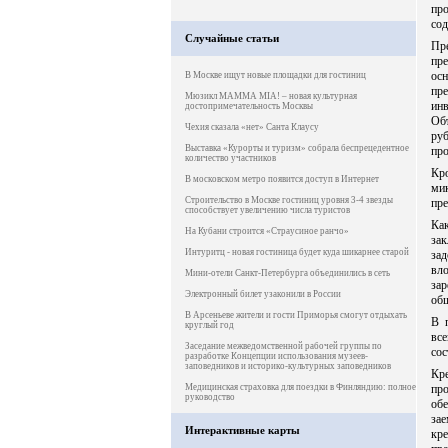
пр
сод
Случайные статьи
Пр
пре
ос
В Москве ищут новые площадки для гостиниц
пр
Мюзикл MAMMA MIA! – новая культурная
ин
достопримечательность Москвы
Об
Чехия сказала «нет» Санта Клаусу
ру
Выставка «Курорты и туризм» собрала беспрецедентное
про
количество участников
Кро
В московском метро появится доступ в Интернет
ми
Строительство в Москве гостиниц уровня 3-4 звезды
пре
способствует увеличению числа туристов
Ка
На Кубани строится «Страусиное ранчо»
за
Интуритц - новая гостиница будет куда шикарнее старой
за
вл
Мини-отели Санкт-Петербурга объединились в сеть
зар
Электронный билет узаконили в России
общ
В Арсеньеве жители и гости Приморья смогут отдыхать
В 
круглый год
все
Заседание межведомственной рабочей группы по
сос
разработке Концепции использования музеев-
заповедников и историко-культурных заповедников
Кр
Медицинская страховка для поездки в Финляндию: полное
пр
руководство
об
зае
Интерактивные карты
кр