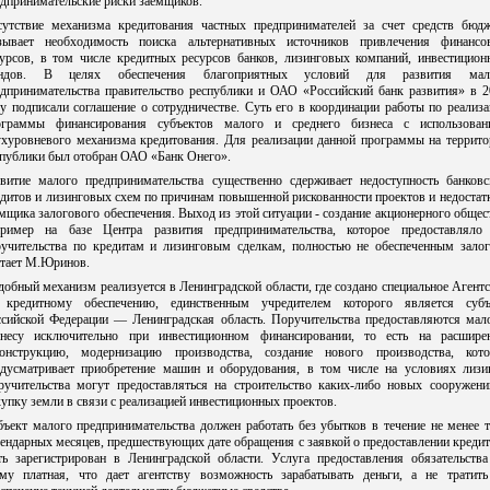
дпринимательские риски заемщиков.
сутствие механизма кредитования частных предпринимателей за счет средств бюдж
зывает необходимость поиска альтернативных источников привлечения финансо
сурсов, в том числе кредитных ресурсов банков, лизинговых компаний, инвестицион
ндов. В целях обеспечения благоприятных условий для развития мал
едпринимательства правительство республики и ОАО «Российский банк развития» в 2
у подписали соглашение о сотрудничестве. Суть его в координации работы по реализ
ограммы финансирования субъектов малого и среднего бизнеса с использован
ухуровневого механизма кредитования. Для реализации данной программы на террито
спублики был отобран ОАО «Банк Онего».
звитие малого предпринимательства существенно сдерживает недоступность банковс
дитов и лизинговых схем по причинам повышенной рискованности проектов и недостат
мщика залогового обеспечения. Выход из этой ситуации - создание акционерного общес
пример на базе Центра развития предпринимательства, которое предоставляло
ручительства по кредитам и лизинговым сделкам, полностью не обеспеченным залог
итает М.Юринов.
обный механизм реализуется в Ленинградской области, где создано специальное Агент
 кредитному обеспечению, единственным учредителем которого является субъ
ссийской Федерации — Ленинградская область. Поручительства предоставляются мал
знесу исключительно при инвестиционном финансировании, то есть на расширен
конструкцию, модернизацию производства, создание нового производства, кото
едусматривает приобретение машин и оборудования, в том числе на условиях лизин
ручительства могут предоставляться на строительство каких-либо новых сооружени
упку земли в связи с реализацией инвестиционных проектов.
ъект малого предпринимательства должен работать без убытков в течение не менее 
ендарных месяцев, предшествующих дате обращения с заявкой о предоставлении кредит
ть зарегистрирован в Ленинградской области. Услуга предоставления обязательства
йму платная, что дает агентству возможность зарабатывать деньги, а не тратить