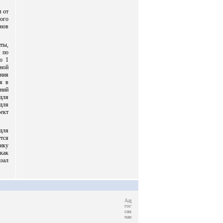
м от
мого
онов
ты,
 по
о 1
нной
ения
я в
ений
для
для
ект
для
тся
тику
как
зал