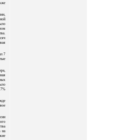
кже
ии,
сной
ыло
мом
ва.
сяч
вая
ил 7
лые
ра,
ная
ных
ыло
3,7%
жде
овое
сии
ого
тва
а на
кие