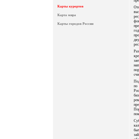
пре
Карты курортов
От
вы
Карта мира
ре
фо
Карты городов России
пр
год
пр
дв
ре
Ра
кре
зае
на
по
сч
Под
по
Ро
би
ре
пр
По
пок
Суб
кал
бы
за