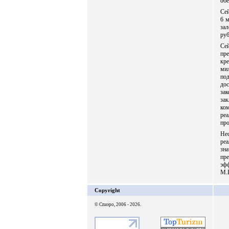
обе
Сей
6 м
зал
руб
Се
пр
кр
мил
под
до
зак
за
ко
ре
про
Не
ре
зна
пр
эф
М.
Copyright
© Спаэро, 2006 - 2026.