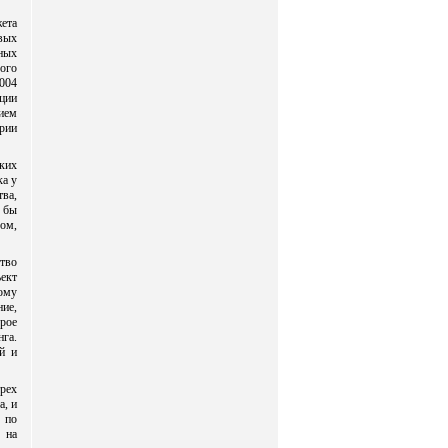
ета
вых
ных
ого
004
ации
ием
рии
ких
ка у
тва,
 бы
ом,
ство
ект
ому
ие,
рое
га.
й и
трех
а, и
 по
 на