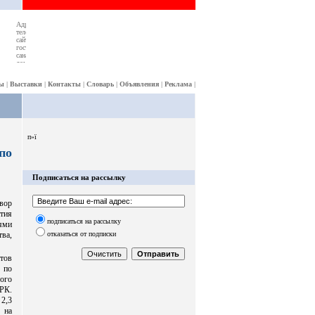
ы
|
Выставки
|
Контакты
|
Словарь
|
Объявления
|
Реклама
|
п»ї
по
Подписаться на рассылку
овор
тия
подписаться на рассылку
ями
отказаться от подписки
тва,
тов
 по
ого
РК.
2,3
 на