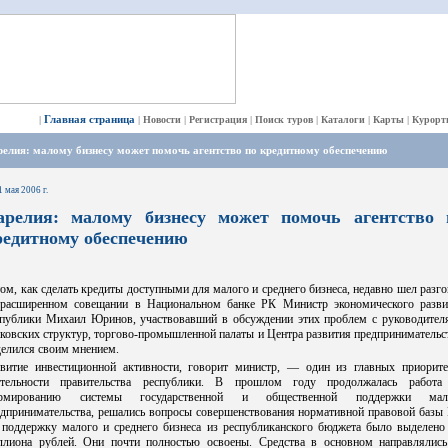
Главная страница
|
|
Новости
|
Регистрация
|
Поиск туров
|
Каталоги
|
Карты
|
Курорт
елия: малому бизнесу может помочь агентство по кредитному обеспечению
1 мая 2006 г.
арелия: малому бизнесу может помочь агентство 
редитному обеспечению
ом, как сделать кредиты доступными для малого и среднего бизнеса, недавно шел разг
 расширенном совещании в Национальном банке РК Министр экономического разви
спублики Михаил Юринов, участвовавший в обсуждении этих проблем с руководител
ковских структур, торгово-промышленной палаты и Центра развития предпринимательс
елился своим мнением.
звитие инвестиционной активности, говорит министр, — один из главных приорите
ятельности правительства республики. В прошлом году продолжалась работа
рмированию системы государственной и общественной поддержки мал
едпринимательства, решались вопросы совершенствования нормативной правовой базы 
 поддержку малого и среднего бизнеса из республиканского бюджета было выделено 
ллиона рублей. Они почти полностью освоены. Средства в основном направлялись