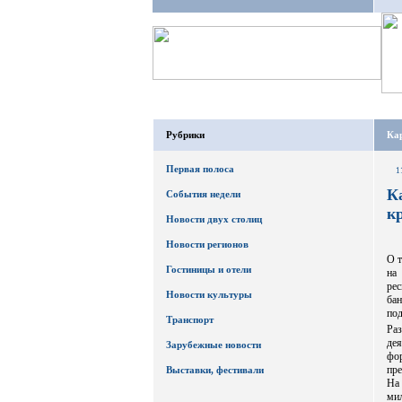
Рубрики
Кар
Первая полоса
1
К
События недели
к
Новости двух столиц
Новости регионов
О т
Гостиницы и отели
на
ре
Новости культуры
бан
под
Транспорт
Ра
де
Зарубежные новости
фо
пр
Выставки, фестивали
На
ми