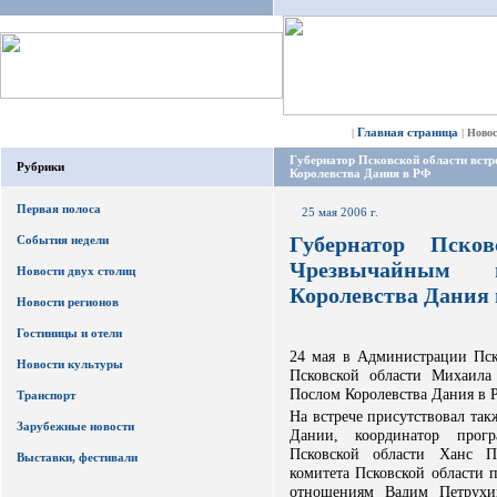
Главная страница
|
|
Ново
Губернатор Псковской области вс
Рубрики
Королевства Дания в РФ
Первая полоса
25 мая 2006 г.
Губернатор Пско
События недели
Чрезвычайным
Новости двух столиц
Королевства Дания
Новости регионов
Гостиницы и отели
24 мая в Администрации Пско
Новости культуры
Псковской области Михаил
Послом Королевства Дания в 
Транспорт
На встрече присутствовал та
Зарубежные новости
Дании, координатор прогр
Псковской области Ханс Пи
Выставки, фестивали
комитета Псковской области
отношениям Вадим Петрухин