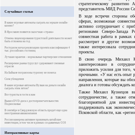
стратегическому развитию 
представитель МИД России С
Случайные статьи
В ходе встречи стороны об
сферах, возможные совместн
В какие игровые автоматы сыграть на зеркале онлайн-
активно сотрудничает с при
казино?
регионами Северо-Запада Р
В Ярославле появится сказочная «страна»
совместная работа в рамках 
Отмена лицензирования туристской деятельности может
рассмотрит и другие возмож
быть отложена на год
также интересовала сотруд
Ростуризм начал реализацию проекта классификации 4
тыс. российских гостиниц
проекты.
Лучшая гарантия – нормальные партнерские отношения
В свою очередь Михаил Ку
Расширение рынка туруслуг сдерживают смежные
заинтересовано в сотрудн
отрасли
приложить усилия для того, 
На Байкале погранзоны туризму не помеха
прочными. «У нас есть опыт 
направления, которые вы обо
Сила убеждения
диалога и готовы обсуждать к
В какие игровые автоматы Вулкан на деньги онлайн
сыграть этим летом?
Также Михаил Кузнецов выс
Все туристы в гости к нам
сотрудничестве, а также от
Вышел DVD-диск о достопримечательностях
благоприятной для инвести
Подмосковья
поддерживать как экономичес
В сентябре в Свердловскую область придет еще одна
Псковской области, как «регион
иностранная авиакомпания
Россия намерена активнее привлекать китайские
инвестиции, в том числе в рамках создаваемых ОЭЗ
Интерактивные карты