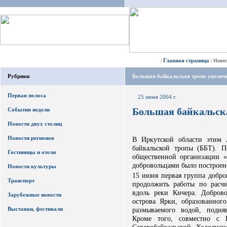
Главная страница
|
|
Ново
Рубрики
Большая байкальская тропа увеличи
Первая полоса
25 июня 2004 г.
Большая байкальска
События недели
Новости двух столиц
Новости регионов
В Иркутской области этим 
байкальской тропы (ББТ). 
Гостиницы и отели
общественной организации «
добровольцами было построено
Новости культуры
15 июня первая группа добро
Транспорт
продолжить работы по расч
вдоль реки Кичера. Добров
Зарубежные новости
острова Ярки, образованно
Выставки, фестивали
размываемого водой, подня
Кроме того, совместно с 