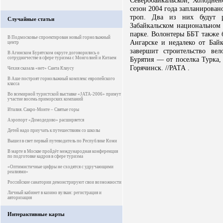
Северобайкальской, Холоднен
сезон 2004 года запланирован
троп. Два из них будут р
Случайные статьи
Забайкальском национальном
парке. Волонтеры ББТ также б
В Подмосковье спроектирован новый горнолыжный
Ангарске и недалеко от Байк
центр
завершит строительство ве
В Агинском Бурятском округе договорились о
сотрудничестве в сфере туризма с Монголией и Китаем
Бурятия — от поселка Турка,
Горячинск. //РАТА .
Чехия сказала «нет» Санта Клаусу
В Аше построят горнолыжный комплекс европейского
класса
Во всемирной туристской выставке «JATA-2006» примут
участие восемь приморских компаний
Италия. Сакро-Монте – Святые горы
Аэропорт «Домодедово» расширяется
Детей надо приучать к путешествиям со школы
Вышел в свет первый путеводитель по Республике Коми
В марте в Москве пройдёт международная конференция
по подготовке кадров в сфере туризма
«Оптимистичные цифры не сходятся с удручающими
реалиями»
Российские санатории демонстрируют свои возможности
Личный кабинет в казино вулкан: регистрация и
авторизация
Интерактивные карты