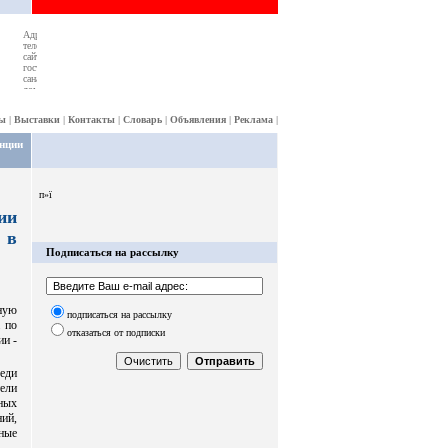
ы
|
Выставки
|
Контакты
|
Словарь
|
Объявления
|
Реклама
|
енции
п»ї
ии
 в
Подписаться на рассылку
ную
подписаться на рассылку
 по
отказаться от подписки
ии -
реди
тели
ных
ий,
ные