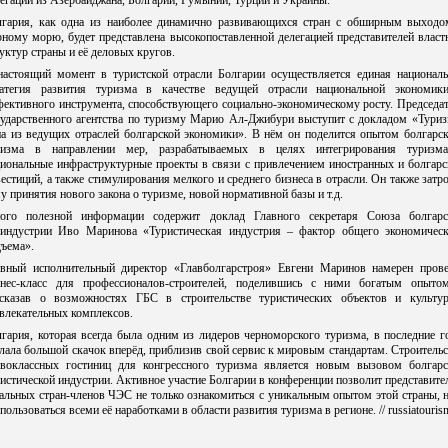
егации из Азербайджана, Болгарии, Румынии, Турции и Украины.
лгария, как одна из наиболее динамично развивающихся стран с обширным выходо
ному морю, будет представлена высокопоставленной делегацией представителей влас
уктур страны и её деловых кругов.
настоящий момент в туристской отрасли Болгарии осуществляется единая националь
ратегия развития туризма в качестве ведущей отрасли национальной экономик
ективного инструмента, способствующего социально-экономическому росту. Председа
сударственного агентства по туризму Марио Ал-Джибури выступит с докладом «Туриз
на из ведущих отраслей болгарской экономики». В нём он поделится опытом болгарск
ризма в направлении мер, разрабатываемых в целях интегрирования туризм
циональные инфраструктурные проекты в связи с привлечением иностранных и болгарс
естиций, а также стимулирования мелкого и среднего бизнеса в отрасли. Он также затр
у принятия нового закона о туризме, новой нормативной базы и т.д.
ого полезной информации содержит доклад Главного секретаря Союза болгарс
риндустрии Иво Маринова «Туристическая индустрия – фактор общего экономическ
ъема».
авный исполнительный директор «Главболгарстроя» Евгени Маринов намерен прове
знес-класс для профессионалов-строителей, поделившись с ними богатым опыто
ссказав о возможностях ГБС в строительстве туристических объектов и культур
влекательных комплексов.
гария, которая всегда была одним из лидеров черноморского туризма, в последние 
лала большой скачок вперёд, приблизив свой сервис к мировым стандартам. Строитель
рвоклассных гостиниц для конгрессного туризма является новым вызовом болгарс
истической индустрии. Активное участие Болгарии в конференции позволит представит
альных стран-членов ЧЭС не только ознакомиться с уникальным опытом этой страны, 
пользоваться всеми её наработками в области развития туризма в регионе. // russiatouris