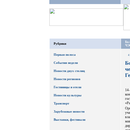
Бол
Рубрики
ЧЭ
Первая полоса
4
Б
События недели
ч
Новости двух столиц
Г
Новости регионов
Гостиницы и отели
14
ко
Новости культуры
гос
«Ра
Транспорт
Орг
Зарубежные новости
уча
вл
Выставки, фестивали
ми
ди