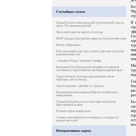
дел
Бо
Чёр
Случайные статьи
стр
В 
Годовой оборот нижегородской туристической отрасли -
около 700 миллионов рублей
ст
эфф
Число автотуристов зависит от погоды
Го
МЭРТ продлил срок приёма заявок на туристические зоны
од
ту
Мечты о Мармарисе
на
В России появятся две, три, а может, даже пять туристско-
инв
рекреационных зон
тем
«Аэрофлот-Норд» повышает тарифы
Мн
Компания Libra International объявляет об открытии
ту
собственного представительства в Краснодарском крае
под
Туристическую страховку надо выбирать так же
тщательно, как гостиницу
Гл
би
Светлое будущее «Домбая» и «Архыза»
ра
Презентация новозеландской Школы гостиничного
раз
менеджмента
Бол
Отдыхая в Бурятии, не упустите шанс посмотреть
Баргузинскую долину
сде
пе
В Анапе открыт новый отель
тур
Степень ответственности гостиницы за сохранность
ост
имущества гостей
вос
Интерактивные карты