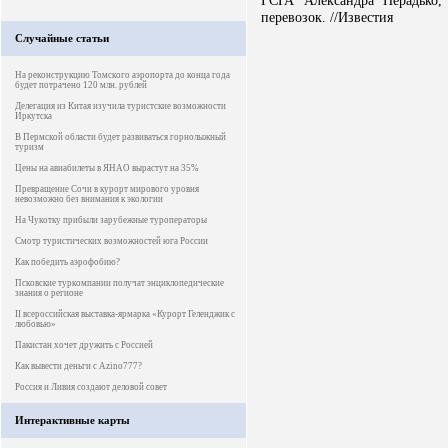
ГСГА Александра Нерадько,
перевозок. //Известия
Случайные статьи
На реконструкцию Томского аэропорта до конца года
будет потрачено 120 млн. рублей
Делегация из Китая изучила туристские возможности
Иркутска
В Пермской области будет развиваться горнолыжный
туризм
Цены на авиабилеты в ЯНАО вырастут на 35%
Превращение Сочи в курорт мирового уровня
невозможно без внимания к экологии
На Чукотку прибыли зарубежные туроператоры
Смотр туристических возможностей юга России
Как победить аэрофобию?
Псковские туркомпании получат энциклопедические
знания о регионе
II всероссийская выставка-ярмарка «Курорт Геленджик с
любовью»
Пакистан хочет дружить с Россией
Как вывести деньги с Azino777?
Россия и Ливия создают деловой совет
Интерактивные карты