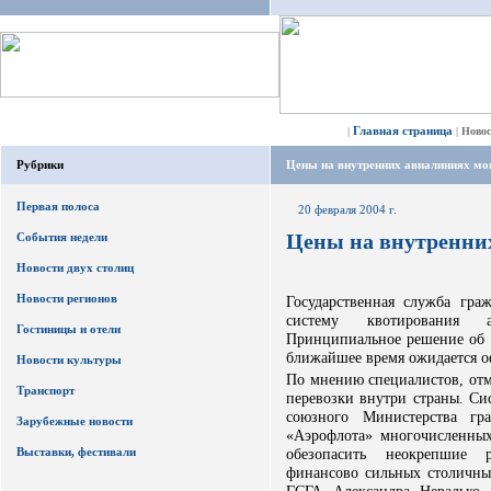
Главная страница
|
|
Ново
Рубрики
Цены на внутренних авиалиниях мог
Первая полоса
20 февраля 2004 г.
Цены на внутренних
События недели
Новости двух столиц
Новости регионов
Государственная служба гра
систему квотирования 
Гостиницы и отели
Принципиальное решение об 
ближайшее время ожидается о
Новости культуры
По мнению специалистов, отм
Транспорт
перевозки внутри страны. Си
союзного Министерства гр
Зарубежные новости
«Аэрофлота» многочисленны
Выставки, фестивали
обезопасить неокрепшие 
финансово сильных столичны