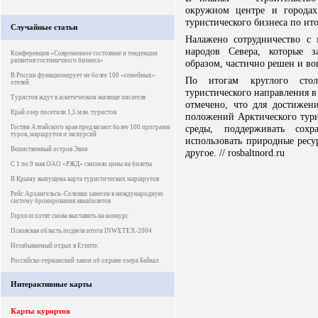
окружном центре и городах
туристического бизнеса по ито
Случайные статьи
Налажено сотрудничество с
народов Севера, которые з
Конференция «Современное состояние и тенденции
развития гостиничного бизнеса»
образом, частично решен и во
В России функционирует не более 100 «семейных»
По итогам круглого сто
отелей
туристического направления в
Туристов ждут в аскетическом жилище писателя
отмечено, что для достижен
Край озер посетили 1,5 млн. туристов
положений Арктического тур
среды, поддерживать сохр
Гостям Алтайского края предлагают более 100 программ
туров, маршрутов и экскурсий
использовать природные ресу
Воинственный остров Эвия
другое. // rosbaltnord.ru
С 1 по 9 мая ОАО «РЖД» снизило цены на билеты
В Крыму выпущена карта туристических маршрутов
Рейс Архангельск–Соловки занесен в международную
систему бронирования авиабилетов
Горхолл хотят снова выставить на конкурс
Псковская область подвела итоги INWETEX-2004
Незабываемый отдых в Египте.
Российско-германский закон об охране озера Байкал
Интерактивные карты
Карты курортов