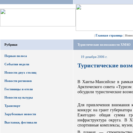
Главная страница
|
|
Ново
Рубрики
Туристические возможности ХМАО
Первая полоса
19 декабря 2006 г.
Туристические во
События недели
Новости двух столиц
Новости регионов
В Ханты-Мансийске в рамка
Арктического совета «Туризм
Гостиницы и отели
обсудили туристические воз
Новости культуры
Для привлечения внимания 
Транспорт
конкурс на грант губернатор
Зарубежные новости
Ежегодно общая сумма гра
инфраструктура округа. В 
Выставки, фестивали
спортивные комплексы, музеи
В планах — строительство