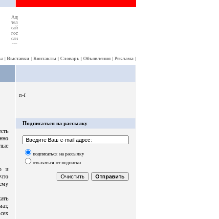
ы
|
Выставки
|
Контакты
|
Словарь
|
Объявления
|
Реклама
|
п»ї
Подписаться на рассылку
есть
нно
илые
подписаться на рассылку
отказаться от подписки
о и
что
ему
хать
мат,
всех