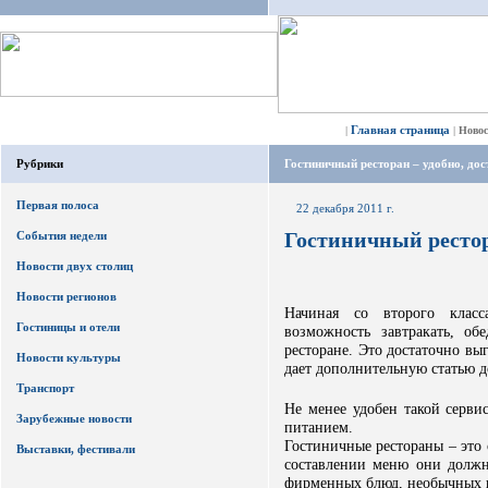
Главная страница
|
|
Ново
Рубрики
Гостиничный ресторан – удобно, дос
Первая полоса
22 декабря 2011 г.
Гостиничный рестора
События недели
Новости двух столиц
Новости регионов
Начиная со второго класс
Гостиницы и отели
возможность завтракать, о
ресторане. Это достаточно вы
Новости культуры
дает дополнительную статью д
Транспорт
Не менее удобен такой сервис
Зарубежные новости
питанием.
Гостиничные рестораны – это 
Выставки, фестивали
составлении меню они должн
фирменных блюд, необычных 