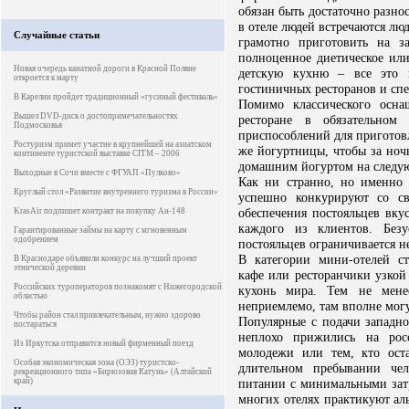
обязан быть достаточно разн
в отеле людей встречаются л
Случайные статьи
грамотно приготовить на з
полноценное диетическое или
Новая очередь канатной дороги в Красной Поляне
детскую кухню – все это п
откроется к марту
гостиничных ресторанов и сп
В Карелии пройдет традиционный «гусиный фестиваль»
Помимо классического осн
Вышел DVD-диск о достопримечательностях
ресторане в обязательном
Подмосковья
приспособлений для приготов
Ростуризм примет участие в крупнейшей на азиатском
же йогуртницы, чтобы за ноч
континенте туристской выставке CITM – 2006
домашним йогуртом на следую
Выходные в Сочи вместе с ФГУАП «Пулково»
Как ни странно, но именно 
Круглый стол «Развитие внутреннего туризма в России»
успешно конкурируют со с
обеспечения постояльцев вку
KrasAir подпишет контракт на покупку Ан-148
каждого из клиентов. Безу
Гарантированные займы на карту с мгновенным
одобрением
постояльцев ограничивается н
В категории мини-отелей с
В Краснодаре объявили конкурс на лучший проект
этнической деревни
кафе или ресторанчики узкой
Российских туроператоров познакомят с Нижегородской
кухонь мира. Тем не менее
областью
неприемлемо, там вполне могу
Чтобы район стал привлекательным, нужно здорово
Популярные с подачи западно
постараться
неплохо прижились на рос
Из Иркутска отправится новый фирменный поезд
молодежи или тем, кто оста
Особая экономическая зона (ОЭЗ) туристско-
длительном пребывании чел
рекреационного типа «Бирюзовая Катунь» (Алтайский
край)
питании с минимальными затр
многих отелях практикуют ал