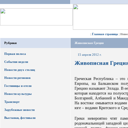
Главная страница
|
|
Ново
Рубрики
Живописная Греция
Первая полоса
15 апреля 2012 г.
Живописная Греци
События недели
Новости двух столиц
Новости регионов
Греческая Республика – это
Европы, на Балканском пол
Гостиницы и отели
Грецию называют Эллада. В ее
которая находится на полуос
Новости культуры
Болгарией, Албанией и Македо
Транспорт
На востоке омывается водами 
юге – водами Критского и Ср
Зарубежные новости
Выставки, фестивали
Греки невероятно чтят пам
родоначальницей западной ци