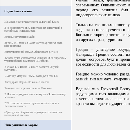
учений, театра, физико-мат
современных Олимпийских иг
период его развития был
Случайные статьи
индоевропейских языков.
Мандариновое путешествие в солнечный Кемер
Только на его письменность у
В России растет объем иностранных инвестиций в
ведь на основе греческого 
российскую недвижимость
Богатая история развития гос
Игровые автоматы онлайн
из других стран, туристов.
Круизы из Таллина в Санкт-Петербург могут быть
возобновлены
Греция
– унитарное государ
Инвестиционный климат Байкальского региона
Ландшафт Греции состоит из
Кузбасс будет участвовать в конкурсе ОЭЗ с проектом
долин, островов, бухт и прол
туристического комплекса «Шерегеш»
возможности для любителей сп
В колокольне Ивана Великого появится «Музей
будущего»
Грецию можно условно раздел
«Вотчину Матушки Зимы» возведут в селе Ыб
разный тип климата: умеренн
Автодорога Пермь–Полазна–Чусовой
Водный мир Греческой Респу
Японцы хотят строить отели на Сахалине
радующими глаз водопадами
В Москве подведены итоги конкурса «Золотое кольцо
Москвы»
качестве источников энергии
красота выводит государство 
РСТ отметил развитие туристической отрасли в
Псковской области
«Домодедово Аэротель» подтвердил соответствие
категории «4 звезды»
Интерактивные карты