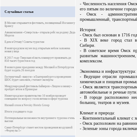
- Численность населения Омска
его пятым по величине город
Случайные статьи
- Омск - администрати
промышленный, транспортный
В Москве открывается фестивать, посвященный Иоганнесу
Брамсу
История:
Авиакомпания «Северсталь» открыла рейс на родину Деда
- Омск был основан в 1716 го
Мороза
- В XIX веке город стал 
Едем в Оттаву! Советы туристам
Сибири.
В новгородском музее под открытым небом заложена
- В советское время Омск 
новая улица
развитым машиностроением,
К 2017 году Тверская область планирует привлекать до
комплексом.
850 тысяч туристов в год
В новогодние праздники между Москвой и Петербургом
будет ходить 26 поездов
Экономика и инфраструктура:
- Ведущие отрасли промышле
Гостиничный «вакуум» в Екатеринбурге к проведению
ШОС будет заполнен, считают эксперты
химическая и пищевая промы
- Омск является транспортны
Международный фестиваль байкеров «Лицом к океану»
пройдет летом в Приморье
автомобильные и речные пути
Нижегородское правительство 10 ноября проведет
- В городе расположено не
совещание по вопросу госполитики в сфере туризма
больниц, театров и музеев.
Низкий сезон в Nevsky Hotels Group
Итоги уходящего года
Климат и природа:
- Континентальный климат с 
Потенциальные возможности внутреннего туризма очень
высоки
- Омск расположен на равнин
Санкт-Петербург станет местом проведения воздушной
- Зеленые зоны города включа
«Формулы 1»