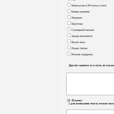
Мини-кухня (СВЧ-печь) в отеле
Камера хранения
Медпункт
Прачечная
Сувенирный магазин
Аренда автомобиля
Вызов такси
Поднос багажа
Визовая поддержка
Другие сервисы и услуги, не указан
25. Платно:
[ для написания текста можно вос