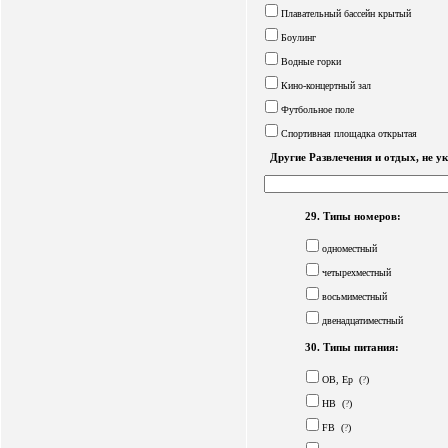
Плавательный бассейн крытый
Боулинг
Водные горки
Кино-концертный зал
Футбольное поле
Спортивная площадка открытая
Другие Развлечения и отдых, не ук
29. Типы номеров:
одноместный
четырехместный
восьмиместный
двенадцатиместный
30. Типы питания:
OB, Ep
(
?
)
HB
(
?
)
FB
(
?
)