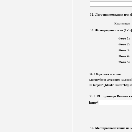
32. Логотип компании или 
Картинка:
33. Фотографии отеля (1-5 
Фото 1:
Фото 2:
Фото 3:
Фото 4:
Фото 5:
34. Обратная ссылка
Скопируйте и установите на любо
<a target="_blank" href="http
35. URL страницы Вашего сай
http://
36. Месторасположение на к