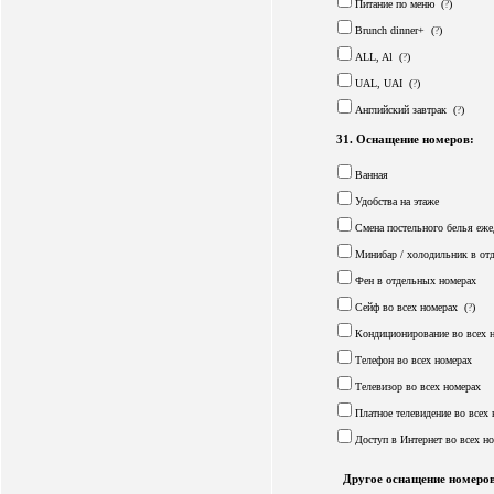
Питание по меню
(
?
)
Brunch dinner+
(
?
)
ALL, Al
(
?
)
UAL, UAI
(
?
)
Английский завтрак
(
?
)
31. Оснащение номеров:
Ванная
Удобства на этаже
Смена постельного белья еже
Минибар / холодильник в от
Фен в отдельных номерах
Сейф во всех номерах
(
?
)
Кондиционирование во всех 
Телефон во всех номерах
Телевизор во всех номерах
Платное телевидение во всех 
Доступ в Интернет во всех н
Другое оснащение номеров, 