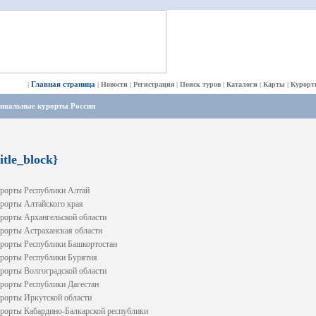
Главная страница
|
|
Новости
|
Регистрация
|
Поиск туров
|
Каталоги
|
Карты
|
Курорт
икальные курорты России
title_block}
рорты Республики Алтай
рорты Алтайского края
рорты Архангельской области
рорты Астраханская области
рорты Республики Башкортостан
рорты Республики Бурятия
рорты Волгоградской области
рорты Республики Дагестан
рорты Иркутской области
рорты Кабардино-Балкарской республики