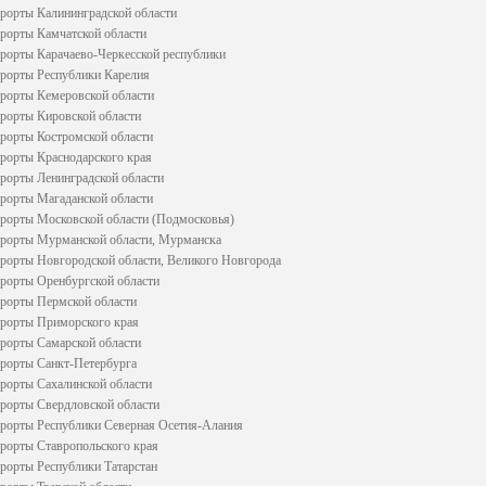
рорты Калининградской области
рорты Камчатской области
рорты Карачаево-Черкесской республики
рорты Республики Карелия
рорты Кемеровской области
рорты Кировской области
рорты Костромской области
рорты Краснодарского края
рорты Ленинградской области
рорты Магаданской области
рорты Московской области (Подмосковья)
рорты Мурманской области, Мурманска
рорты Новгородской области, Великого Новгорода
рорты Оренбургской области
рорты Пермской области
рорты Приморского края
рорты Самарской области
рорты Санкт-Петербурга
рорты Сахалинской области
рорты Свердловской области
рорты Республики Северная Осетия-Алания
рорты Ставропольского края
рорты Республики Татарстан