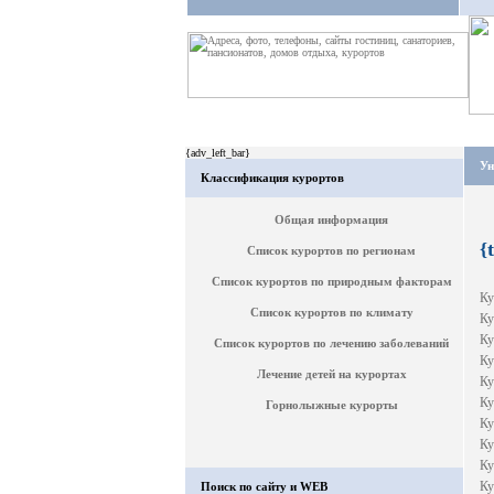
{adv_left_bar}
Ун
Классификация курортов
Общая информация
{
Список курортов по регионам
Список курортов по природным факторам
Ку
Список курортов по климату
Ку
Ку
Список курортов по лечению заболеваний
Ку
Лечение детей на курортах
Ку
Ку
Горнолыжные курорты
Ку
Ку
Ку
Ку
Поиск по сайту и WEB