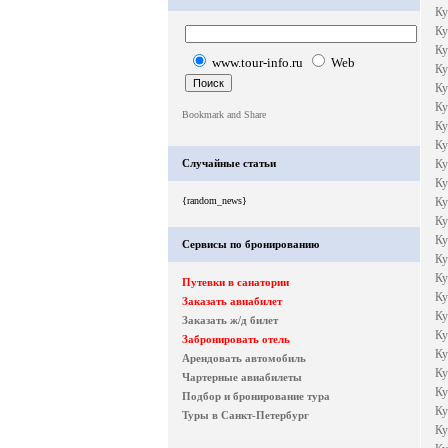
Ку
Ку
Ку
www.tour-info.ru
Web
Ку
Ку
Ку
Ку
Ку
Случайные статьи
Ку
Ку
{random_news}
Ку
Ку
Ку
Сервисы по бронированию
Ку
Ку
Путевки в санатории
Ку
Заказать авиабилет
Ку
Заказать ж/д билет
Ку
Забронировать отель
Ку
Арендовать автомобиль
Ку
Чартерные авиабилеты
Ку
Подбор и бронирование тура
Ку
Туры в Санкт-Петербург
Ку