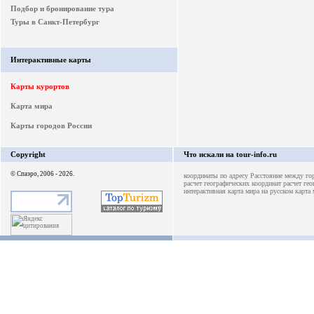
Подбор и бронирование тура
Туры в Санкт-Петербург
Интерактивные карты
Карты курортов
Карта мира
Карты городов России
Copyright
Что искали на tour-info.ru
© Спаэро, 2006 - 2026.
координаты по адресу
Расстояние между го
расчет географических координат
расчет ге
интерактивная карта мира на русском
карта 