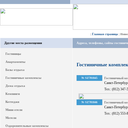
Главная страница
|
|
Ново
Другие места размещения
Адреса, телефоны, сайты гостини
Гостиницы
Апартаменты
Гостиничные комплек
Базы отдыха
Гостиничные комплексы
№ SZ781845
Гостиничный к
Санкт-Петербург
Дома отдыха
Тел.: (812) 347-
Кемпинги
Коттеджи
№ SZ781846
Гостиничный к
Санкт-Петербург
Мини отели
Тел.: (812) 553-
Мотели
Оздоровительные комплексы