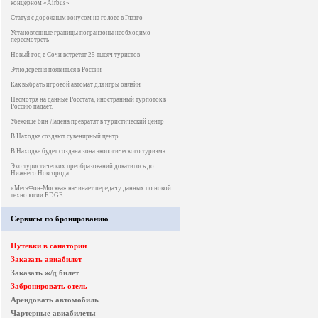
концерном «Airbus»
Статуя с дорожным конусом на голове в Глазго
Установленные границы погранзоны необходимо
пересмотреть!
Новый год в Сочи встретят 25 тысяч туристов
Этнодеревня появиться в России
Как выбрать игровой автомат для игры онлайн
Несмотря на данные Росстата, иностранный турпоток в
Россию падает.
Убежище бин Ладена превратят в туристический центр
В Находке создают сувенирный центр
В Находке будет создана зона экологического туризма
Эхо туристических преобразований докатилось до
Нижнего Новгорода
«МегаФон-Москва» начинает передачу данных по новой
технологии EDGE
Сервисы по бронированию
Путевки в санатории
Заказать авиабилет
Заказать ж/д билет
Забронировать отель
Арендовать автомобиль
Чартерные авиабилеты