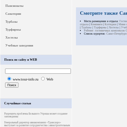
Пансионаты
Смотрите также Са
Санатории
Места размещения и отдыха:
Гости
Турбазы
отдыха
|
Кемпинги
|
Коттеджи
|
Мини о
|
Турбазы
|
Турфирмы
|
Хостелы
|
Учеб
Турфирмы
Рейтинг: гостиничных комплексов 
Список курортов:
Санкт-Петербург
Хостелы
Учебные заведения
Поиск по сайту и WEB
www.tour-info.ru
Web
Случайные статьи
Разрешить проблемы Большого Утриша может создание
заповедника
Генеральный директор авиакомпании «Трансаэро»
выступает за развитие сотрудничества с авиастроительным