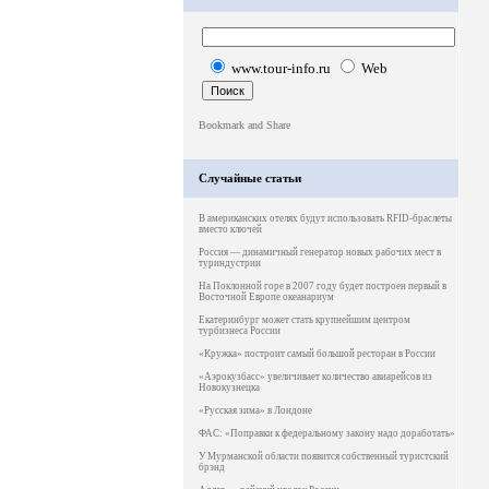
www.tour-info.ru
Web
Случайные статьи
В американских отелях будут использовать RFID-браслеты
вместо ключей
Россия — динамичный генератор новых рабочих мест в
туриндустрии
На Поклонной горе в 2007 году будет построен первый в
Восточной Европе океанариум
Екатеринбург может стать крупнейшим центром
турбизнеса России
«Кружка» построит самый большой ресторан в России
«Аэрокузбасс» увеличивает количество авиарейсов из
Новокузнецка
«Русская зима» в Лондоне
ФАС: «Поправки к федеральному закону надо доработать»
У Мурманской области появится собственный туристский
брэнд