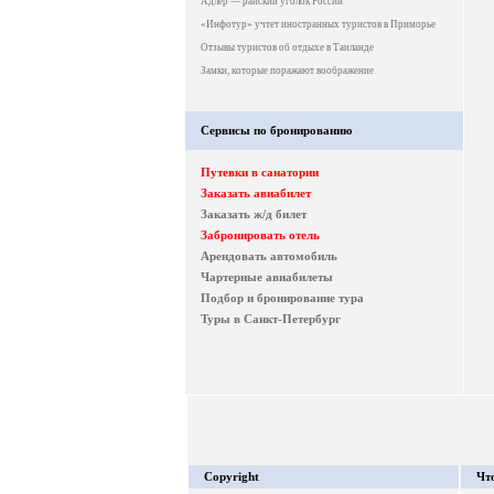
Адлер — райский уголок России
«Инфотур» учтет иностранных туристов в Приморье
Отзывы туристов об отдыхе в Таиланде
Замки, которые поражают воображение
Сервисы по бронированию
Путевки в санатории
Заказать авиабилет
Заказать ж/д билет
Забронировать отель
Арендовать автомобиль
Чартерные авиабилеты
Подбор и бронирование тура
Туры в Санкт-Петербург
Copyright
Что