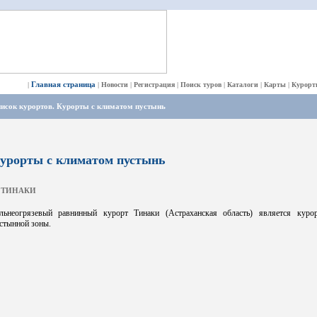
Главная страница
|
|
Новости
|
Регистрация
|
Поиск туров
|
Каталоги
|
Карты
|
Курорт
исок курортов. Курорты с климатом пустынь
урорты с климатом пустынь
ТИНАКИ
льнеогрязевый равнинный курорт Тинаки (Астраханская область) является куро
стынной зоны.