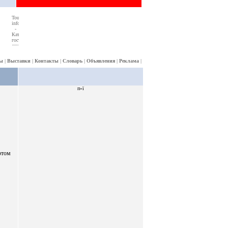
ы
|
Выставки
|
Контакты
|
Словарь
|
Объявления
|
Реклама
|
п»ї
ртом