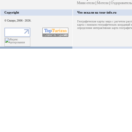
Мини отели
|
Мотели
|
Оздоровитель
Copyright
Что искали на tour-info.ru
© Спаэро, 2006 - 2026.
Географические карты мира с расчетом расс
карта с поиском географических координа8
определение интерактивная карта
географич