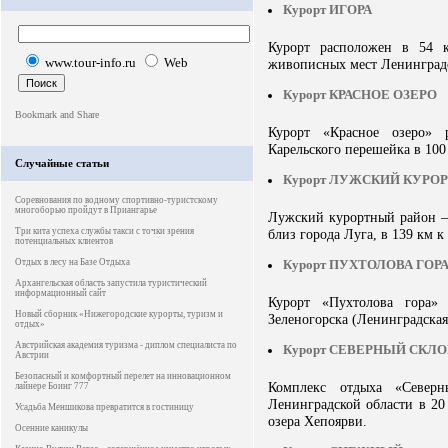
Курорт ИГОРА
Курорт расположен в 54 
www.tour-info.ru
Web
живописных мест Ленинградс
Курорт КРАСНОЕ ОЗЕРО
Курорт «Красное озеро»
Карельского перешейка в 100 
Случайные статьи
Курорт ЛУЖСКИЙ КУРО
Соревнования по водному спортивно-туристскому
многоборью пройдут в Приангарье
Лужский курортный район – 
Три кита успеха службы такси с точки зрения
близ города Луга, в 139 км к
потенциальных клиентов
Отдых в лесу на Базе Отдыха
Курорт ПУХТОЛОВА ГОР
Архангельская область запустила туристический
информационный сайт
Курорт «Пухтолова гора»
Новый сборник «Нижегородские курорты, туризм и
Зеленогорска (Ленинградская
отдых»
Австрийская академия туризма - диплом специалиста по
Курорт СЕВЕРНЫЙ СКЛ
Австрии
Безопасный и комфортный перелет на инновационном
Комплекс отдыха «Север
лайнере Боинг 777
Ленинградской области в 20
Усадьба Меншикова превратится в гостиницу
озера Хепоярви.
Осенние каникулы