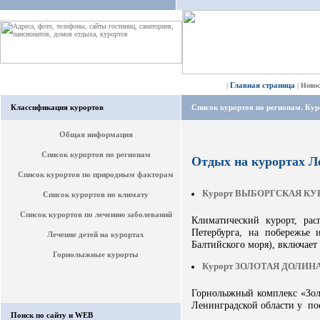
Главная страница
|
|
Ново
Классификация курортов
Список курортов по регионам. Ку
Общая информация
Список курортов по регионам
Отдых на курортах Л
Список курортов по природным факторам
Курорт ВЫБОРГСКАЯ КУ
Список курортов по климату
Список курортов по лечению заболеваний
Климатический курорт, рас
Петербурга, на побережье 
Лечение детей на курортах
Балтийского моря), включает
Горнолыжные курорты
Курорт ЗОЛОТАЯ ДОЛИН
Горнолыжный комплекс «Зол
Ленинградской области у по
Поиск по сайту и WEB