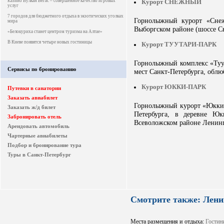
Казино Вулкан Вегас – совершённое качество игровых
Курорт СНЕЖНЫЙ
услуг
7 городов для бюджетного отдыха в экзотических уголках
Горнолыжный курорт «Снежн
мира
Выборгском районе (шоссе С
«Белокуриха станет центром туризма на Алтае»
В Киеве появятся четыре новых гостиницы
Курорт ТУУТАРИ-ПАРК
Горнолыжный комплекс «Туу
Сервисы по бронированию
мест Санкт-Петербурга, облю
Курорт ЮККИ-ПАРК
Путевки в санатории
Заказать авиабилет
Горнолыжный курорт «Юкки-п
Заказать ж/д билет
Петербурга, в деревне Ю
Забронировать отель
Всеволожском районе Ленинг
Арендовать автомобиль
Чартерные авиабилеты
Подбор и бронирование тура
Туры в Санкт-Петербург
Смотрите также: Лени
Места размещения и отдыха:
Гостин