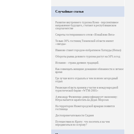
Случайные статьи
Развитие внутреннего туризма Коми - перспективное
направление будущего, считают в республиканском
спортагентстве
Секреты гостеприимного отеля «Измайлово Вега»
Только 30% гостиниц Тюменской области имеют
«звезды»
Иваново станет городом-побратимом Хитауды (Непал)
Обороты рынка делового туризма растут на 50% в год
Испания – страна древних традиций.
Как совмещать женщине домашние обязанности и личное
время
Где лучше всего отдыхать и чем полезен загородный
отдых
Рязанская область приняла участие в международной
туристической бирже «WTM-2005»
Александр Филипенко диверсифицирует экономику:
Югра пытается заработать на Дедах Морозах
На территории Нижегородской ярмарки появится
гостиница
Достопримечательности Сиднея
Путешествия по Криту: что посетить и на чем
передвигаться по острову?