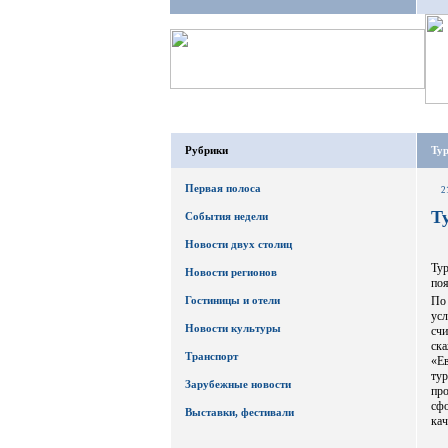
Рубрики
Ту
Первая полоса
2
Т
События недели
Новости двух столиц
Ту
Новости регионов
поя
Гостиницы и отели
По 
усл
Новости культуры
сч
ск
Транспорт
«Е
ту
Зарубежные новости
пр
сф
Выставки, фестивали
кач