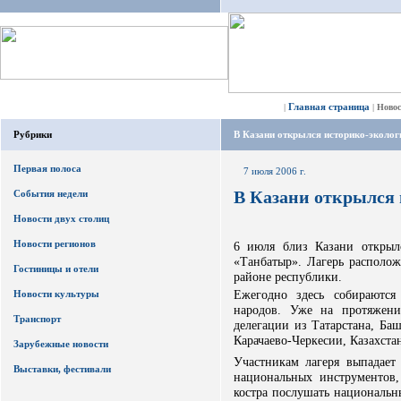
Главная страница
|
|
Ново
Рубрики
В Казани открылся историко-эколог
Первая полоса
7 июля 2006 г.
В Казани открылся 
События недели
Новости двух столиц
Новости регионов
6 июля близ Казани открылс
«Танбатыр». Лагерь располож
Гостиницы и отели
районе республики.
Ежегодно здесь собираются
Новости культуры
народов. Уже на протяжени
Транспорт
делегации из Татарстана, Ба
Карачаево-Черкесии, Казахстан
Зарубежные новости
Участникам лагеря выпадает
Выставки, фестивали
национальных инструментов,
костра послушать национальны