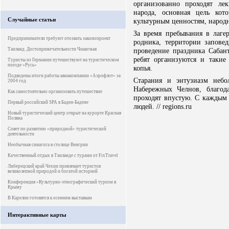
организованно проходят ле
народа, основная цель ко
Случайные статьи
культурным ценностям, народ
За время пребывания в лагер
Предприниматели требуют отозвать законопроект
родника, территории запове
Таиланд. Достопримечательности Чиангмая
проведение праздника Сабан
ребят организуются и такие 
Туристы из Германии путешествуют на туристическом
поезде «Русь»
копья.
Подведены итоги работы авиакомпании «Аэрофлот» за
Старания и энтузиазм неб
2004 год
Набережных Челнов, благод
Как самостоятельно организовать путешествие
проходят впустую. С каждым 
Первый российский SPA в Баден-Бадене
людей. // regions.ru
Новый туристический центр открыт на курорте Красная
Поляна
Совет по развитию «природной» туристической
деятельности
Необычная синагога в столице Венгрии
Качественный отдых в Таиланде с турами от FixTravel
Либерецский край Чехии привлекает туристов
великолепной природой и богатой историей
Конференция «Культурно-этнографический туризм в
Крыму
В Карелии готовятся к осенним выставкам
Интерактивные карты