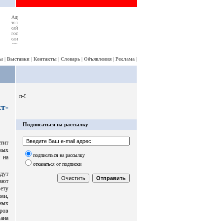
ы
|
Выставки
|
Контакты
|
Словарь
|
Объявления
|
Реклама
|
п»ї
т-
Подписаться на рассылку
тит
ных
подписаться на рассылку
 на
отказаться от подписки
удут
ают
ету
ми,
ных
ров
ана