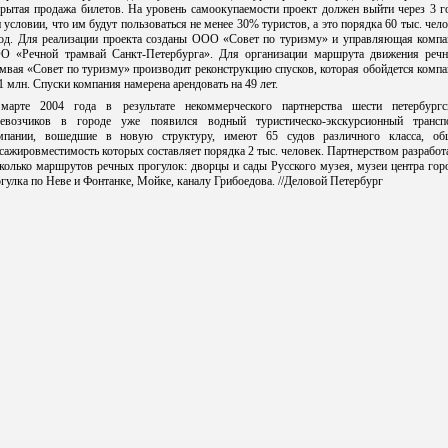
рытая продажа билетов. На уровень самоокупаемости проект должен выйти через 3 г
 условии, что им будут пользоваться не менее 30% туристов, а это порядка 60 тыс. чел
год. Для реализации проекта созданы ООО «Совет по туризму» и управляющая компа
О «Речной трамвай Санкт-Петербурга». Для организации маршрута движения речн
мвая «Совет по туризму» производит реконструкцию спусков, которая обойдется комп
1 млн. Спуски компания намерена арендовать на 49 лет.
марте 2004 года в результате некоммерческого партнерства шести петербургс
ревозчиков в городе уже появился водный туристическо-экскурсионный транспо
мпании, вошедшие в новую структуру, имеют 65 судов различного класса, об
сажировместимость которых составляет порядка 2 тыс. человек. Партнерством разрабо
колько маршрутов речных прогулок: дворцы и сады Русского музея, музеи центра гор
гулка по Неве и Фонтанке, Мойке, каналу Грибоедова. //Деловой Петербург