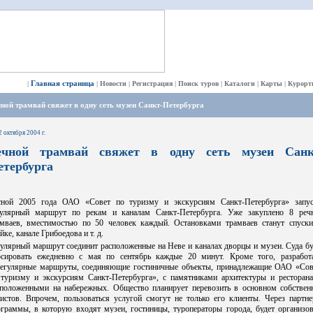
Главная страница
|
|
Новости
|
Регистрация
|
Поиск туров
|
Каталоги
|
Карты
|
Курорт
ной трамвай свяжет в одну сеть музеи Санкт-Петербурга
2 октября 2004 г.
ечной трамвай свяжет в одну сеть музеи Санк
етербурга
сной 2005 года ОАО «Совет по туризму и экскурсиям Санкт-Петербурга» запус
гулярный маршрут по рекам и каналам Санкт-Петербурга. Уже закуплено 8 реч
амваев, вместимостью по 50 человек каждый. Остановками трамваев станут спуски
ке, канале Грибоедова и т. д.
улярный маршрут соединит расположенные на Неве и каналах дворцы и музеи. Суда б
рсировать ежедневно с мая по сентябрь каждые 20 минут. Кроме того, разработ
регулярные маршруты, соединяющие гостиничные объекты, принадлежащие ОАО «Сов
 туризму и экскурсиям Санкт-Петербурга», с памятниками архитектуры и ресторана
сположенными на набережных. Общество планирует перевозить в основном собствен
ристов. Впрочем, пользоваться услугой смогут не только его клиенты. Через партне
ограммы, в которую входят музеи, гостиницы, туроператоры города, будет организов