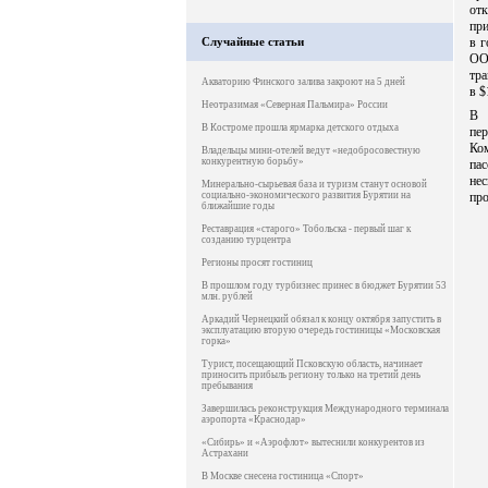
отк
при
Случайные статьи
в 
ОО
тра
Акваторию Финского залива закроют на 5 дней
в $
Неотразимая «Северная Пальмира» России
В 
В Костроме прошла ярмарка детского отдыха
пе
Ко
Владельцы мини-отелей ведут «недобросовестную
конкурентную борьбу»
пас
нес
Минерально-сырьевая база и туризм станут основой
социально-экономического развития Бурятии на
про
ближайшие годы
Реставрация «старого» Тобольска - первый шаг к
созданию турцентра
Регионы просят гостиниц
В прошлом году турбизнес принес в бюджет Бурятии 53
млн. рублей
Аркадий Чернецкий обязал к концу октября запустить в
эксплуатацию вторую очередь гостиницы «Московская
горка»
Турист, посещающий Псковскую область, начинает
приносить прибыль региону только на третий день
пребывания
Завершилась реконструкция Международного терминала
аэропорта «Краснодар»
«Сибирь» и «Аэрофлот» вытеснили конкурентов из
Астрахани
В Москве снесена гостиница «Спорт»