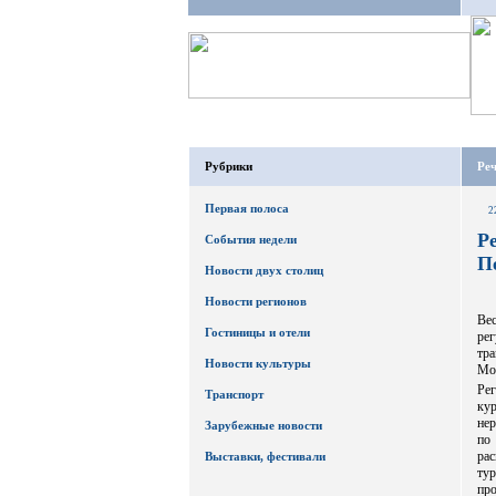
Рубрики
Реч
Первая полоса
2
Р
События недели
П
Новости двух столиц
Новости регионов
Ве
Гостиницы и отели
ре
тр
Новости культуры
Мой
Рег
Транспорт
ку
не
Зарубежные новости
по
ра
Выставки, фестивали
ту
пр