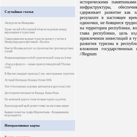
историческими памятниками
инфраструктуры, обеспеч
Случайные статьи
сдерживает развитие как з
результате в настоящее вр
одиночки, не боящиеся трудн
Экскурсии на Мальдивах
на территории республики, во
Храм–музей в Ростовской области поделили между
глава республики, цель из
верующими и туристами
привлечении инвестиций в ту
Северодвинские водные туристы примут участие в
Международном фестивале «Вуокса»
развития туризма в республи
вложения государственных 
Власти Москвы ратуют за строительство трехзвездочных
отелей
//Regnum
Новая концепция особой туристической зоны на Алтае
«Город в фокусе» - новая серия путеводителей Thomas
Cook
В Якутии ожидают приезда 5 тыс. иностранных туристов
Лучший Интерьер Номера Отеля-2006
Топ-4 бесплатных игровых автоматов в igrovoizal.club
Достопримечательности Канады. Канал Ридо
По железной дороге стали больше ездить за рубеж
Краснодарский край делает ставку на массовые акции
Бывшее поместье графа Шереметьева - Вощажниково
возрождается
Интерактивные карты