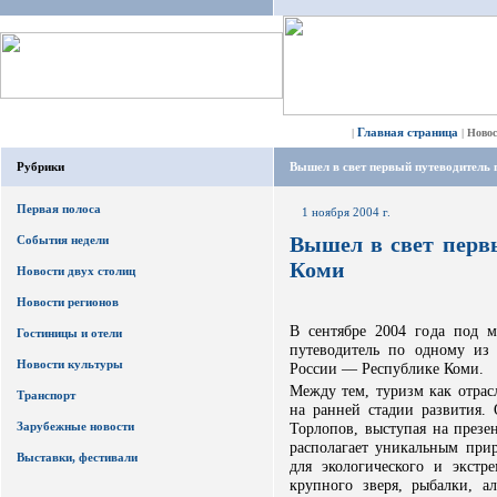
Главная страница
|
|
Ново
Рубрики
Вышел в свет первый путеводитель 
Первая полоса
1 ноября 2004 г.
Вышел в свет перв
События недели
Коми
Новости двух столиц
Новости регионов
В сентябре 2004 года под 
Гостиницы и отели
путеводитель по одному из 
Новости культуры
России — Республике Коми.
Между тем, туризм как отрас
Транспорт
на ранней стадии развития.
Зарубежные новости
Торлопов, выступая на презе
располагает уникальным при
Выставки, фестивали
для экологического и экст
крупного зверя, рыбалки, а