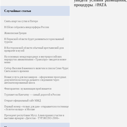
увидеть условия размещения,
процедуры. //РАТА
Случайные статьи
Снять апарт на сутки в Питере
В Ейске собрались виндсерферы России
Живописная Греция
В Пермской области будет развиваться горнолыжный
туризм
В Косторомской области обычный крестьянский дом
превратят в музей
На основных международных и внутрироссийских
маршрутах авиакомпании «Трансаэро» вводится новое
меню
Собор Василия Блаженного включен в список Семи Чудес
Света нового времени
Новая услуга для пассажиров – оформление проездных
документов на поезда дальнего следования через
автоматизированный киоск
Фингарантии: кульминация приближается
Турпакет на Камчатку — самый дорогой в России
Открыт официальный сайт МЖД
Первый номер «только для дам» открывается в гостинице
«Золотое кольцо» в Москве
Президент республики Муху Алиев принял участие в
выставке-ярмарке «Дагестан - ТУРЭКСПО-2006»