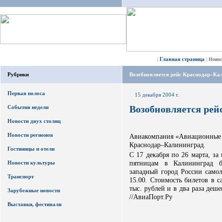
Главная страница
|
|
Ново
Рубрики
Возобновляется рейс Краснодар–Ка
Первая полоса
15 декабря 2004 г.
Возобновляется ре
События недели
Новости двух столиц
Новости регионов
Авиакомпания «Авиационные 
Краснодар–Калининград.
Гостиницы и отели
С 17 декабря по 26 марта, за
пятницам в Калининград б
Новости культуры
западный город России самол
Транспорт
15.00. Стоимость билетов в с
тыс. рублей и в два раза деш
Зарубежные новости
//АвиаПорт.Ру
Выставки, фестивали