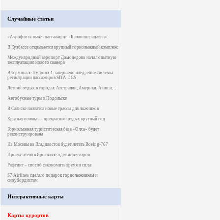
Случайные статьи
«Аэрофлот» вывез пассажиров «Калининградавиа»
В Кузбассе открывается крупный горнолыжный комплекс
Международный аэропорт Домодедово начал опытную
эксплуатацию нового сканера
В терминале Пулково-1 завершено внедрение системы
регистрации пассажиров SITA DCS
Летний отдых в городах Австралии, Америки, Азии и…
Автобусные туры в Подольске
В Саянске появятся новые трассы для лыжников
Красная поляна — прекрасный отдых круглый год
Горнолыжная туристическая база «Олха» будет
реконструирована
Из Москвы во Владивосток будет летать Boeing-767
Проект отеля в Ярославле ждет инвесторов
Рафтинг – способ сэкономить время и силы
S7 Airlines сделало подарок горнолыжникам и
сноубордистам
Интерактивные карты
Карты курортов