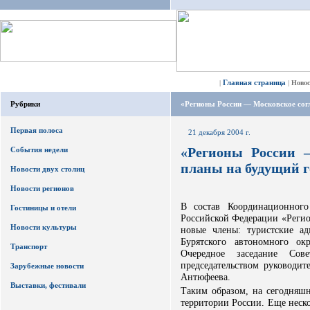
Главная страница
|
|
Ново
Рубрики
«Регионы России — Московское сог
Первая полоса
21 декабря 2004 г.
«Регионы России 
События недели
планы на будущий г
Новости двух столиц
Новости регионов
В состав Координационног
Гостиницы и отели
Российской Федерации «Реги
Новости культуры
новые члены: туристские а
Бурятского автономного ок
Транспорт
Очередное заседание Сове
председательством руководит
Зарубежные новости
Антюфеева.
Выставки, фестивали
Таким образом, на сегодняшн
территории России. Еще неск