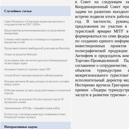
в Совет на следующем зас
Координационный Совет про
Случайные статьи
задачи по развитию въездног
встречи подвели итоги работ
год. В частности, руково
Санкт-Петербург и Хельсинки подписали протокол о
сотрудничестве на 2007-2009гг
предложения по участию в
туристской ярмарке MITF в
Представители регионов высказались за продолжение
инициативы
формироваться по семи федер
Степень ответственности гостиницы за сохранность
по созданию единого информа
имущества гостей
инвестиционных проекто
Продолжается визит швейцарской делегации на Камчатку
полиграфической продукции
Отдых на курортах Венгрии
Антюфеев и председатель ком
Торгово-Промышленной П
За последние пять лет поток туристов в Ленинградскую
область вырос вдвое
соглашение о сотрудничестве,
Заседание Совета по туризму стран СНГ
объектов туриндустрии
межрегионального туристског
Conrad Hotels заинтересовался российским рынком
исполнительный директор ме
Игровые автоматы Вулкан, которые лучше всего утоляют
Нестеренко вручила Григори
жажду азарта
премии «Лидеры туриндустр
В Москве назвали лучших среди работником гостиничной
отрасли
заслуги в развитии туризма».
В 2004 году на курортах России отдохнут около 30
миллионов человек
Авиакомпания «ЮТэйр» открывает новые рейсы
В этом году участники рынка ждут появления в Санкт-
Петербурге новых брэндов
Интерактивные карты