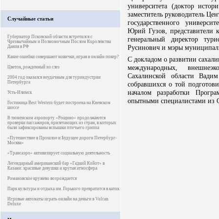
университета (доктор истор
заместитель руководитель Цен
Случайные статьи
государственного университ
Юрий Гузов, представители 
Губернатор Псковской области встретился с
генеральный директор тур
Чрезвычайным и Полномочным Послом Королевства
Русинович и мэры муниципал
Дания в РФ
Какие ошибки совершают новички, играя в онлайн покер?
С докладом о развитии сахали
международных, внешнеэ
Цветок, рожденный из слез
Сахалинской области Вадим
2004 год оказался неудачным для туриндустрии
Петербурга
собравшихся о той подготови
началом разработки Програ
Усть-Илимск
опытными специалистами из Сан
Гостиница Best Western будет построена на Киевском
шоссе
В тюменском аэропорту «Рощино» продолжаются
проверки пассажиров, прилетающих из стран, в которых
были зафиксированы вспышки птичьего гриппа
«Путешествие в Прошлое и Будущее дороги Петербург-
Москва»
«Трансаэро» активизирует социальную деятельность
Легендарный американский бар «Гадкий Койот» в
Казани: красивые девушки и крутая атмосфера
Романовское кружево возрождается
Парк культуры и отдыха им. Горького превратится в каток
Игровые автоматы играть онлайн на деньги в Vulcan
Deluxe