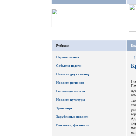
Рубрики
Кра
Первая полоса
7
К
События недели
Новости двух столиц
Гл
Новости регионов
Па
пр
Гостиницы и отели
ком
Новости культуры
Та
сп
Транспорт
ра
тор
Зарубежные новости
Ад
фо
Выставки, фестивали
ма
кот