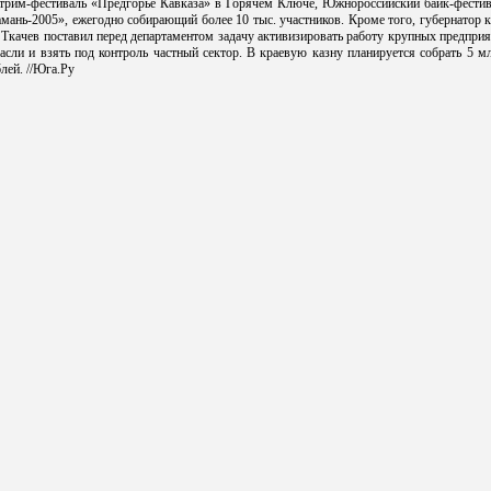
стрим-фестиваль «Предгорье Кавказа» в Горячем Ключе, Южнороссийский байк-фестив
мань-2005», ежегодно собирающий более 10 тыс. участников. Кроме того, губернатор 
 Ткачев поставил перед департаментом задачу активизировать работу крупных предпри
асли и взять под контроль частный сектор. В краевую казну планируется собрать 5 м
лей. //Юга.Ру