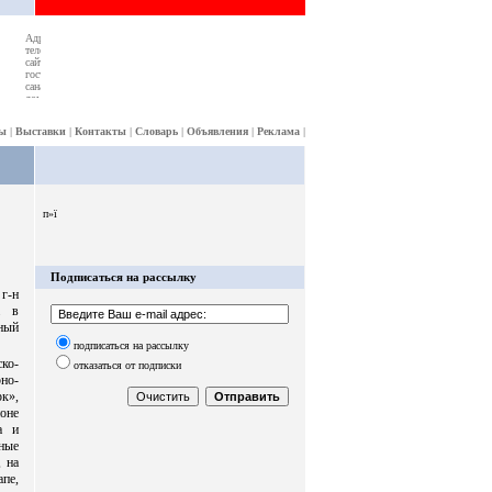
ы
|
Выставки
|
Контакты
|
Словарь
|
Объявления
|
Реклама
|
п»ї
Подписаться на рассылку
г-н
а в
ный
подписаться на рассылку
ко-
отказаться от подписки
но-
к»,
йоне
а и
ные
 на
апе,