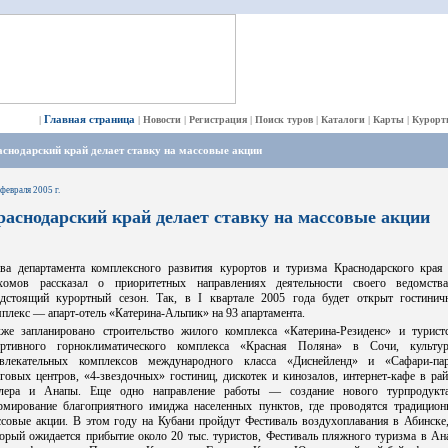
Главная страница
|
|
Новости
|
Регистрация
|
Поиск туров
|
Каталоги
|
Карты
|
Курорт
снодарский край делает ставку на массовые акции
 февраля 2005 г.
раснодарский край делает ставку на массовые акции
ава департамента комплексного развития курортов и туризма Краснодарского края 
хомов рассказал о приоритетных направлениях деятельности своего ведомств
едстоящий курортный сезон. Так, в I квартале 2005 года будет открыт гостинич
плекс — апарт-отель «Катерина-Альпик» на 93 апартамента.
кже запланировано строительство жилого комплекса «Катерина-Резиденс» и туристс
ортивного горноклиматического комплекса «Красная Поляна» в Сочи, культур
звлекательных комплексов международного класса «Диснейленд» и «Сафари-пар
говых центров, «4-звездочных» гостиниц, дискотек и кинозалов, интернет-кафе в ра
лера и Анапы. Еще одно направление работы — создание нового турпродукт
рмирование благоприятного имиджа населенных пунктов, где проводятся традицион
ссовые акции. В этом году на Кубани пройдут Фестиваль воздухоплавания в Абинске,
орый ожидается прибытие около 20 тыс. туристов, Фестиваль пляжного туризма в Ан