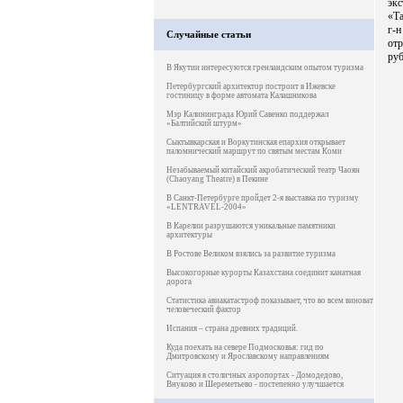
эк
«Та
г-н
Случайные статьи
отр
руб
В Якутии интересуются гренландским опытом туризма
Петербургский архитектор построит в Ижевске
гостиницу в форме автомата Калашникова
Мэр Калининграда Юрий Савенко поддержал
«Балтийский штурм»
Сыктывкарская и Воркутинская епархия открывает
паломнический маршрут по святым местам Коми
Незабываемый китайский акробатический театр Чаоян
(Chaoyang Theatre) в Пекине
В Санкт-Петербурге пройдет 2-я выставка по туризму
«LENTRAVEL-2004»
В Карелии разрушаются уникальные памятники
архитектуры
В Ростове Великом взялись за развитие туризма
Высокогорные курорты Казахстана соединит канатная
дорога
Статистика авиакатастроф показывает, что во всем виноват
человеческий фактор
Испания – страна древних традиций.
Куда поехать на севере Подмосковья: гид по
Дмитровскому и Ярославскому направлениям
Ситуация в столичных аэропортах - Домодедово,
Внуково и Шереметьево - постепенно улучшается