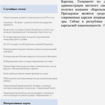
Карелии, Госкомитет по д
администрация местного са
Случайные статьи
получил название «Карельско
Приладожье является «род
современных карелов впервые
Обороты рынка делового туризма растут на 50% в год
эры. Сейчас в республике 
Аэропорт «Пулково» увеличил объем пассажирских
карельской национальности. //
перевозок
Количество гостиниц в Санкт-Петербурге к 2010 году
позволит принимать до 6 миллионов туристов в год
В столице Карелии будет построен спорткомплекс
международного уровня
На 25% больше гостей приехало в зимний Петербург
В федеральном бюджете нашлись деньги на воронежский
аэродром
В конце апреля в Москве откроется сезон работ фонтанов
В Шереметьево будет создана современная сеть связи
Герман Греф отметил роль особых экономических зон на
форуме «Московский Бизнес-Диалог»
Более трети россиян не нашли времени на отдых
РЖД назначит дополнительные поезда на время школьных
каникул
Национальной авиакомпанией «Белавиа» подписан
договор на внедрение технологии «Электронный билет»
Генеральная прокуратура начала проверку законности
итогов тендера по реконструкции «Шереметьево–2»
Интерактивные карты