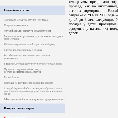
телеграммы, предписано «оф
проезда, как во внутренне
Случайные статьи
вагонах формирования Росси
отправке с 29 мая 2005 года
детей до 5 лет, следующих б
Александру Сокурову вручили «леопарда»
посадке у детей проездной 
Природа меняет рынок
оформить у начальника поез
Жителей Карелии вовлекут в сельский туризм
дорог
Гдов знакомится с развитием туризма в малых городах и
селах Эстонии
На Урале открывается новый горнолыжный центр
Кисловодск, санаторий им. Семашко
Российские отели отказываются от западных
управляющих
В Приморье создан совет по туристскому образованию
Музеи под открытым небом станут
достопримечательностью Беларуси
Туры в Египет
Поездка в Долину Гейзеров сильно подорожала
Аркадий Чернецкий обязал к концу октября запустить в
эксплуатацию вторую очередь гостиницы «Московская
горка»
В Вологодской области поддерживают природные парки
Интерактивные карты