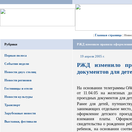
Главная страница
|
|
Ново
Рубрики
РЖД изменило правила оформления 
Первая полоса
19 апреля 2005 г.
РЖД изменило пр
События недели
документов для дет
Новости двух столиц
Новости регионов
На основании телеграммы ОА
Гостиницы и отели
от 11.04.05 на железных д
Новости культуры
проездных документов для дете
Ранее для детей, путешес
Транспорт
занимающих отдельное место,
Зарубежные новости
оформление детского проезд
взимания платы. Оформл
Выставки, фестивали
свидетельства о рождении реб
ребенок, на основании соотв