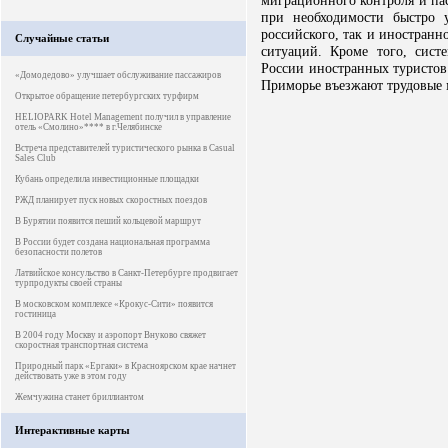
миграционного контроля и па
при необходимости быстро 
российского, так и иностранн
Случайные статьи
ситуаций. Кроме того, сист
России иностранных туристов 
«Домодедово» улучшает обслуживание пассажиров
Приморье въезжают трудовые 
Открытое обращение петербургских турфирм
HELIOPARK Hotel Management получил в управление
отель «Смолино»**** в г.Челябинске
Встреча представителей туристического рынка в Casual
Sales Club
Кубань определила инвестиционные площадки
РЖД планирует пуск новых скоростных поездов
В Бурятии появится пеший кольцевой маршрут
В России будет создана национальная программа
безопасности полетов
Латвийское консульство в Санкт-Петербурге продвигает
турпродукты своей страны
В московском комплексе «Крокус-Сити» появится
гостиница
В 2004 году Москву и аэропорт Внуково свяжет
скоростная транспортная система
Природный парк «Ергаки» в Красноярском крае начнет
действовать уже в этом году
Жемчужина станет бриллиантом
Интерактивные карты