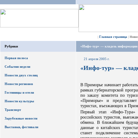
Главная страница
|
|
Ново
Рубрики
«Инфо-тур» — кладезь информации 
Первая полоса
21 апреля 2005 г.
«Инфо-тур» — клад
События недели
Новости двух столиц
Новости регионов
В Приморье начинает работат
рамках губернаторской прогр
Гостиницы и отели
по заказу комитета по тур
«Приморье» и представляе
Новости культуры
туристах, въезжающих в Прим
Транспорт
Первый этап «Инфо-Тура» 
российских туристов, выезжа
Зарубежные новости
обмена. В ближайшем будущ
Выставки, фестивали
данные о китайских турист
станет подключение систе